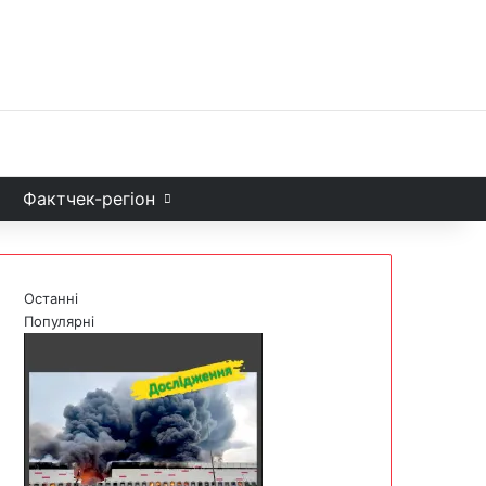
Facebook
X
YouTube
Instagram
Telegram
TikTok
Sea
и
Фактчек-регіон
Останні
Популярні