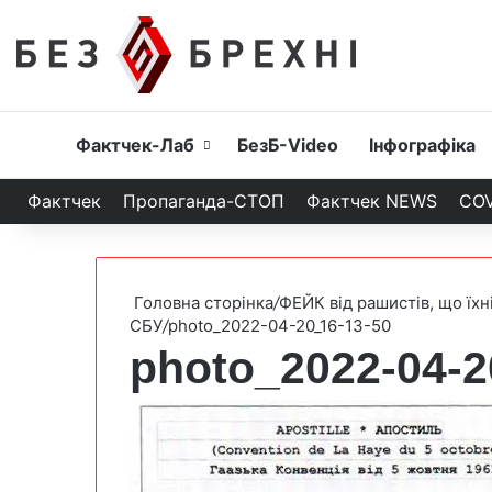
Головна
Фактчек-Лаб
БезБ-Video
Інфографіка
Фактчек
Пропаганда-СТОП
Фактчек NEWS
COV
Головна сторінка
/
ФЕЙК від рашистів, що їхн
СБУ
/
photo_2022-04-20_16-13-50
photo_2022-04-2