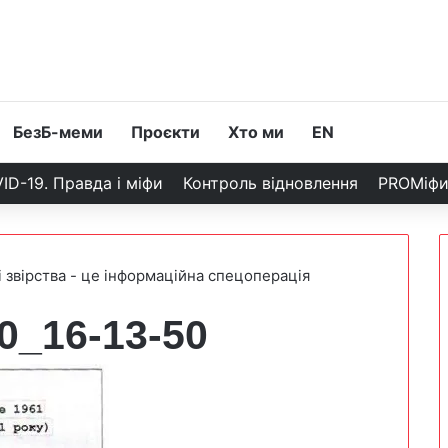
БезБ-меми
Проєкти
Хто ми
EN
ID-19. Правда і міфи
Контроль відновлення
PROМіф
і звірства - це інформаційна спецоперація
0_16-13-50