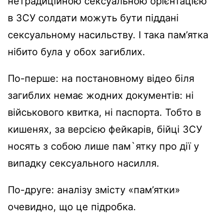
нетрадиційною сексуальною орієнтацією
в ЗСУ солдати можуть бути піддані
сексуальному насильству. І така пам’ятка
нібито була у обох загиблих.
По-перше: на постановному відео біля
загиблих немає жодних документів: ні
військового квитка, ні паспорта. Тобто в
кишенях, за версією фейкарів, бійці ЗСУ
носять з собою лише пам`ятку про дії у
випадку сексуального насилля.
По-друге: аналізу змісту «пам’ятки»
очевидно, що це підробка.