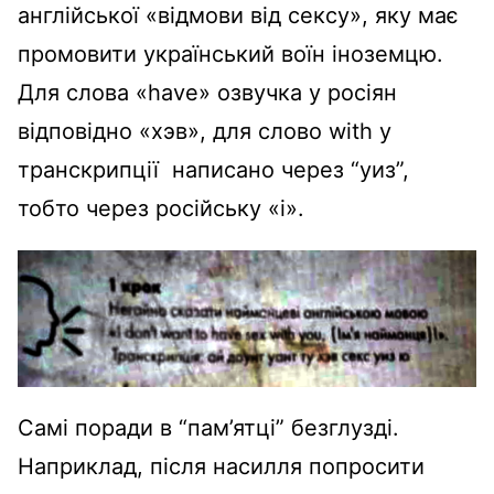
англійської «відмови від сексу», яку має
промовити український воїн іноземцю.
Для слова «have» озвучка у росіян
відповідно «хэв», для слово with у
транскрипції написано через “уиз”,
тобто через російську «і».
Самі поради в “пам’ятці” безглузді.
Наприклад, після насилля попросити