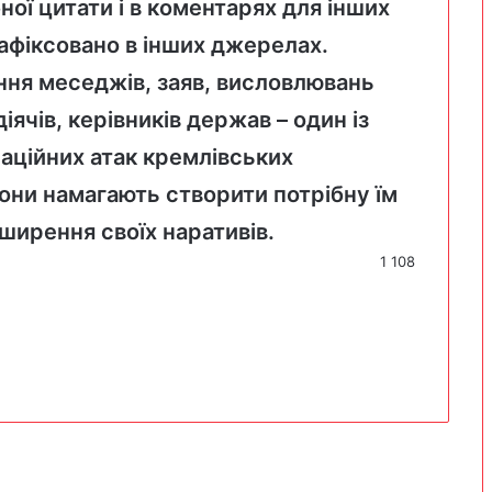
ої цитати і в коментарях для інших
зафіксовано в інших джерелах.
ня меседжів, заяв, висловлювань
іячів, керівників держав – один із
аційних атак кремлівських
вони намагають створити потрібну їм
ширення своїх наративів.
1 108