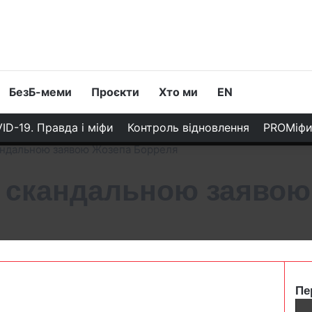
БезБ-меми
Проєкти
Хто ми
EN
ID-19. Правда і міфи
Контроль відновлення
PROМіф
кандальною заявою Жозепа Борреля
із скандальною заяво
Пе
C