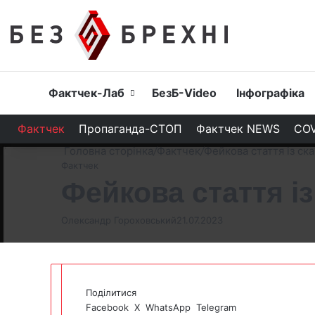
Головна
Фактчек-Лаб
БезБ-Video
Інфографіка
Фактчек
Пропаганда-СТОП
Фактчек NEWS
COV
Головна сторінка
/
Фактчек
/
Фейкова стаття із с
Фактчек
Фейкова стаття 
Олександр Гороховський
21.07.2023
Поділитися
Facebook
X
WhatsApp
Telegram