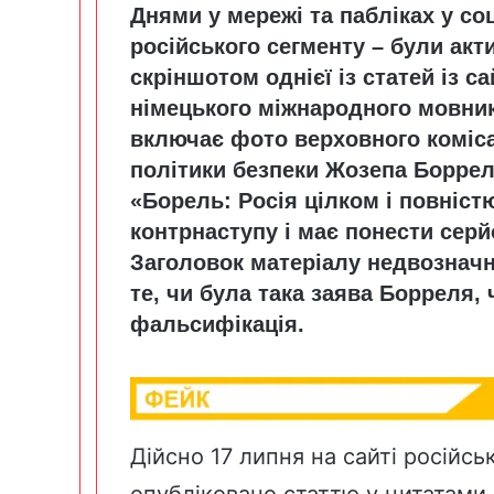
Днями у мережі та пабліках у с
російського сегменту – були акт
скріншотом однієї із статей із 
німецького міжнародного мовник
включає фото верховного коміса
політики безпеки Жозепа Борреля
«Борель: Росія цілком і повніст
контрнаступу і має понести серй
Заголовок матеріалу недвозначни
те, чи була така заява Борреля,
фальсифікація.
Дійсно 17 липня на сайті російс