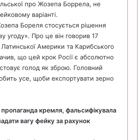
Польської про Жозепа Боррела, не
ейковому варіанті.
Жозепа Бореля стосується рішення
 угоду». Про це він говорив 17
н Латинської Америки та Карибського
ачив, що цей крок Росії є абсолютно
стовує голод як зброю. Головний
обить усе, щоби експортувати зерно
 пропаганда кремля, фальсифікувала
надати вагу фейку за рахунок