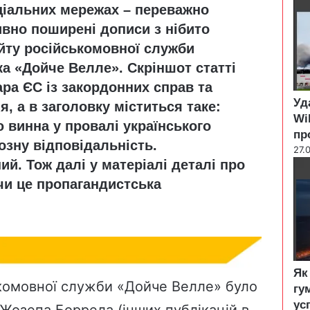
оціальних мережах – переважно
l
o
ивно поширені дописи з нібито
s
сайту російськомовної служби
e
а «Дойче Велле». Скріншот статті
ра ЄС із закордонних справ та
Уд
, а в заголовку міститься таке:
Wi
ю винна у провалі українського
пр
озну відповідальність.
27.
й. Тож далі у матеріалі деталі про
 чи це пропагандистська
Як
ькомовної служби «Дойче Велле» було
гу
ус