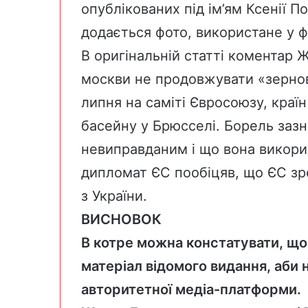
опублікованих під ім’ям Ксенії 
додається фото, використане у ф
В оригінальній статті коментар 
москви не продовжувати «зернову
липня на саміті Євросоюзу, краї
басейну у Брюсселі. Борель зазн
невиправданим і що вона викори
дипломат ЄС пообіцяв, що ЄС зр
з України.
ВИСНОВОК
В котре можна констатувати, що
матеріал відомого видання, аби 
авторитетної медіа-платформи.