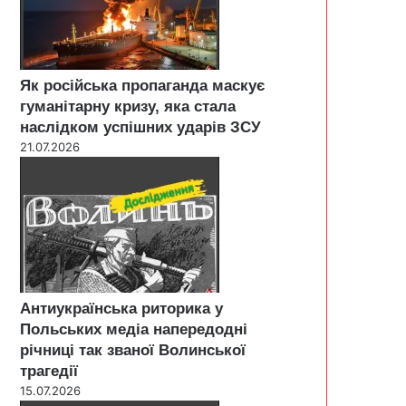
Як російська пропаганда маскує
гуманітарну кризу, яка стала
наслідком успішних ударів ЗСУ
21.07.2026
Антиукраїнська риторика у
Польських медіа напередодні
річниці так званої Волинської
трагедії
15.07.2026