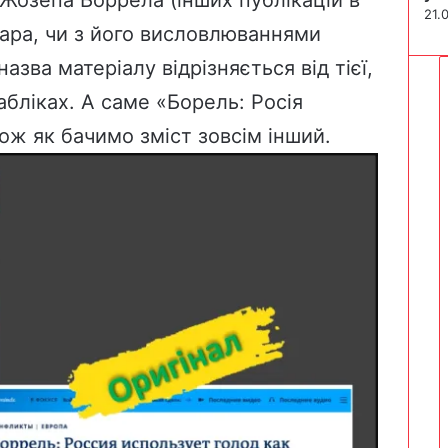
Жозепа Боррела (інших публікацій в
21.
сара, чи з його висловлюваннями
азва матеріалу відрізняється від тієї,
бліках. А саме «Борель: Росія
ож як бачимо зміст зовсім інший.