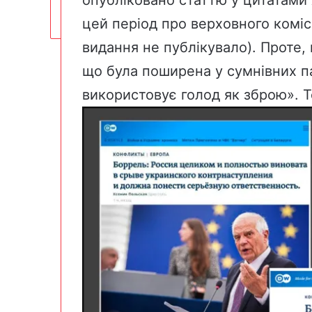
опубліковано статтю у цитатами 
цей період про верховного комі
видання не публікувало). Проте, н
що була поширена у сумнівних па
використовує голод як зброю». Т