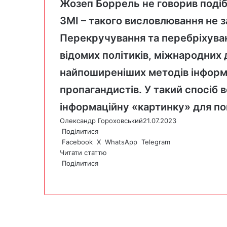
Жозеп Боррель не говорив подібн
ЗМІ – такого висловлювання не 
Перекручування та перебріхуван
відомих політиків, міжнародних д
найпоширеніших методів інформ
пропагандистів. У такий спосіб 
інформаційну «картинку» для по
Олександр Гороховський
21.07.2023
Поділитися
Facebook
X
WhatsApp
Telegram
Читати статтю
Поділитися
F
X
W
T
V
P
a
h
e
i
r
c
a
l
b
i
e
t
e
e
n
b
s
g
r
t