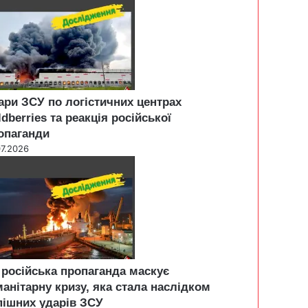
ари ЗСУ по логістичних центрах
ldberries та реакція російської
опаганди
07.2026
 російська пропаганда маскує
манітарну кризу, яка стала наслідком
пішних ударів ЗСУ