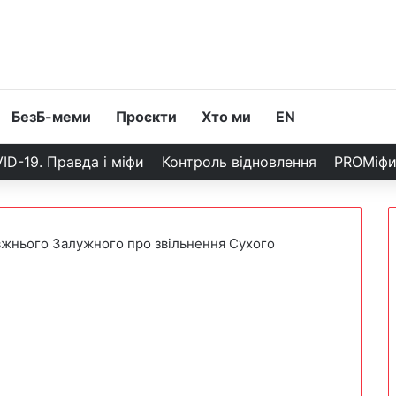
БезБ-меми
Проєкти
Хто ми
EN
ID-19. Правда і міфи
Контроль відновлення
PROМіф
вжнього Залужного про звільнення Сухого