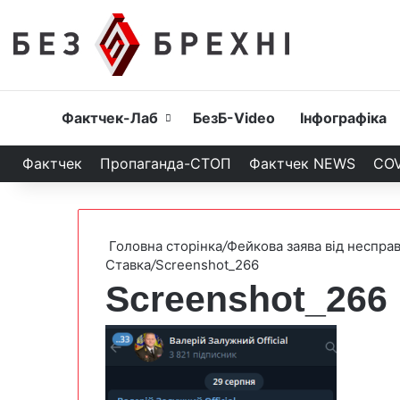
Головна
Фактчек-Лаб
БезБ-Video
Інфографіка
Фактчек
Пропаганда-СТОП
Фактчек NEWS
COV
Головна сторінка
/
Фейкова заява від неспра
Ставка
/
Screenshot_266
Screenshot_266