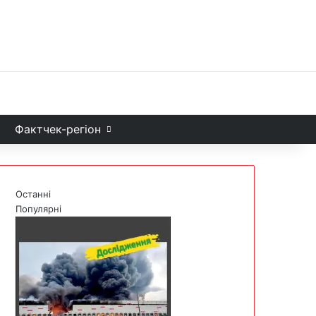
Facebook
X
YouTube
Instagram
Telegram
TikTok
Sea
и
Фактчек-регіон
Останні
Популярні