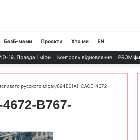
БезБ-меми
Проєкти
Хто ми
EN
ID-19. Правда і міфи
Контроль відновлення
PROМіф
сливого русского міра»
/
894E61A1-CACE-4672-
4672-B767-