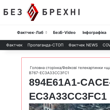
Головна
Фактчек-Лаб
БезБ-Video
Інфографіка
Фактчек
Пропаганда-СТОП
Фактчек NEWS
COV
Головна сторінка
/
Фейкові телекартинки «ща
B767-EC3A33CC3FC1
894E61A1-CACE-
EC3A33CC3FC1