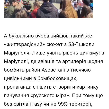
А буквально вчора вийшов такий же
«життєрадісний» сюжет з 53-ї школи
Маріуполя. Лише уявіть рівень цинізму: в
Маріуполі, де авіація та артилерія щодня
бомбить район Азовсталі з тисячою
цивільними в бомбосховищах,
пропаганда спішить створити картинку
панування «русского міра». При тому що
без світла і газу чи не 99% території,