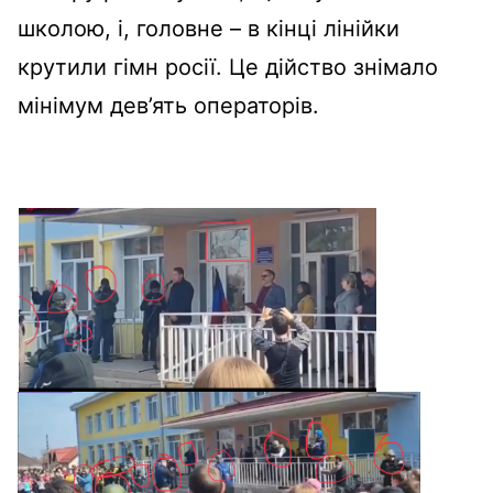
школою, і, головне – в кінці лінійки
крутили гімн росії. Це дійство знімало
мінімум дев’ять операторів.