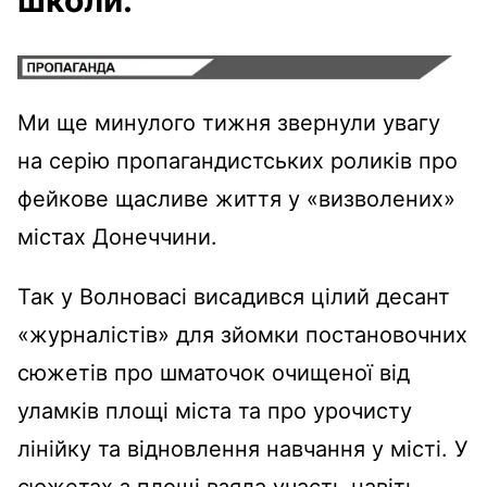
Ми ще минулого тижня звернули увагу
на серію пропагандистських роликів про
фейкове щасливе життя у «визволених»
містах Донеччини.
Так у Волновасі висадився цілий десант
«журналістів» для зйомки постановочних
сюжетів про шматочок очищеної від
уламків площі міста та про урочисту
лінійку та відновлення навчання у місті. У
сюжетах з площі взяла участь навіть