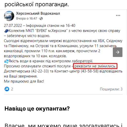
російської пропаганди.
Навіщо це окупантам?
Власне, ми можемо лише здогадуватись і