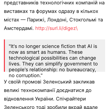
представників технологічних компаній на
виставках та форумах одразу в кількох
містах — Парижі, Лондоні, Стокгольмі та
Амстердамі.
http://surl.li/digez\
"It's no longer science fiction that AI is
now as smart as humans. These
technological possibilities can change
lives. They can simplify government to
people's relationship: no bureaucracy,
no corruption."
🇺🇦President Volodymyr Zelensky
У своїй промові Зеленський закликав
@ZelenskyyUa
@Founders_Forum
великі технокомпанії доєднатися до
#VivaTech
відновлення України. Спічрайтери
pic.twitter.com/HODwac4qMC
Зеленського тоді зробили вкрай вдале