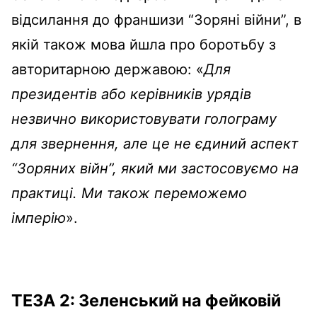
— Viva Technology (@VivaTech)
June
16, 2022
відсилання до франшизи “Зоряні війни”, в
якій також мова йшла про боротьбу з
авторитарною державою: «
Для
президентів або керівників урядів
незвично використовувати голограму
для звернення, але це не єдиний аспект
“Зоряних війн”, який ми застосовуємо на
практиці. Ми також переможемо
імперію
».
ТЕЗА 2: Зеленський на фейковій