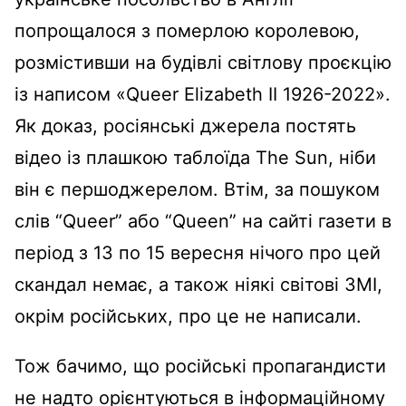
попрощалося з померлою королевою,
розмістивши на будівлі світлову проєкцію
із написом «Queer Elizabeth II 1926-2022».
Як доказ, росіянські джерела постять
відео із плашкою таблоїда The Sun, ніби
він є першоджерелом. Втім, за пошуком
слів “Queer” або “Queen” на сайті газети в
період з 13 по 15 вересня нічого про цей
скандал немає, а також ніякі світові ЗМІ,
окрім російських, про це не написали.
Тож бачимо, що російські пропагандисти
не надто орієнтуються в інформаційному