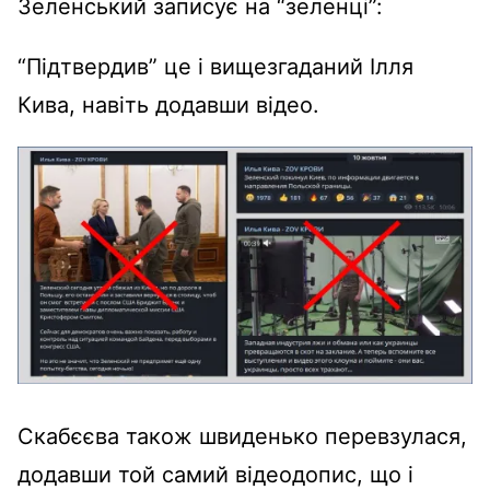
Зеленський записує на “зеленці”:
“Підтвердив” це і вищезгаданий Ілля
Кива, навіть додавши відео.
Скабєєва також швиденько перевзулася,
додавши той самий відеодопис, що і