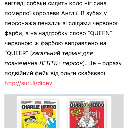
вигляді собаки сидить коло ніг сина
померлої королеви Англії. В зубах у
персонажа пензлик зі слідами червоної
фарби, а на надгробку слово “QUEEN”
червоною ж фарбою виправлено на
“QUEER” (
загальний термін для
позначення ЛГБТК+ персон
). Це – одразу
подвійний фейк від ольги скабєєвої.
http://surl.li/digev