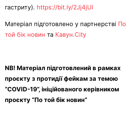
гастриту).
https://bit.ly/2Jj4jUl
Матеріал підготовлено у партнерстві
По
той бік новин
та
Кавун.City
NB! Матеріал підготовлений в рамках
проєкту з протидії фейкам за темою
“COVID-19”, ініційованого керівником
проєкту “По той бік новин”