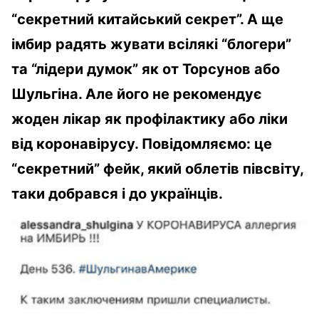
“секретний китайський секрет”. А ще
імбир радять жувати всілякі “блогери”
та “лідери думок” як от Торсунов або
Шульгіна. Але його не рекомендує
жоден лікар як профілактику або ліки
від коронавірусу. Повідомляємо: це
“секретний” фейк, який облетів півсвіту,
таки добрався і до українців.