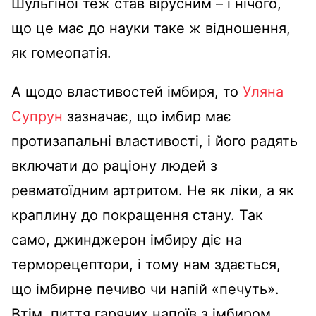
Шульгіної теж став вірусним – і нічого,
що це має до науки таке ж відношення,
як гомеопатія.
А щодо властивостей імбиря, то
Уляна
Супрун
зазначає, що імбир має
протизапальні властивості, і його радять
включати до раціону людей з
ревматоїдним артритом. Не як ліки, а як
краплину до покращення стану. Так
само, джинджерон імбиру діє на
терморецептори, і тому нам здається,
що імбирне печиво чи напій «печуть».
Втім, пиття гарячих напоїв з імбиром