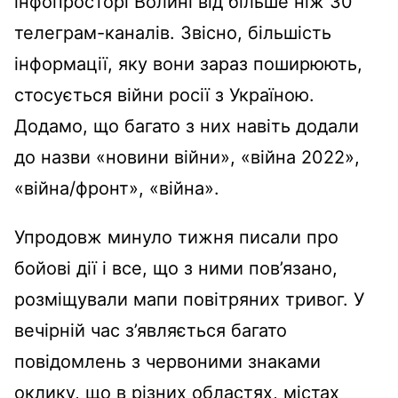
інфопросторі Волині від більше ніж 30
телеграм-каналів. Звісно, більшість
інформації, яку вони зараз поширюють,
стосується війни росії з Україною.
Додамо, що багато з них навіть додали
до назви «новини війни», «війна 2022»,
«війна/фронт», «війна».
Упродовж минуло тижня писали про
бойові дії і все, що з ними пов’язано,
розміщували мапи повітряних тривог. У
вечірній час з’являється багато
повідомлень з червоними знаками
оклику, що в різних областях, містах