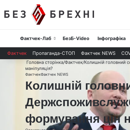
Головна
Фактчек-Лаб
БезБ-Video
Інфографіка
Фактчек
Пропаганда-СТОП
Фактчек NEWS
COV
Головна сторінка
/
Фактчек
/
Колишній головний с
маніпуляція?
Фактчек
Фактчек NEWS
Колишній головни
Держспоживслужб
формування цін н
Олександр Гороховський
16.05.2019