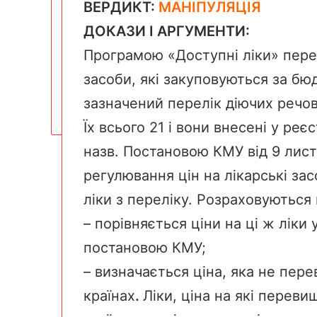
ВЕРДИКТ:
МАНІПУЛЯЦІЯ
ДОКАЗИ І АРГУМЕНТИ:
Програмою «Доступні ліки» перед
засоби, які закуповуються за бю
зазначений перелік діючих речов
Їх всього
21
і вони внесені у ре
назв.
Постановою
КМУ від 9 лис
регулювання цін на лікарські за
ліки з переліку. Розраховуються
– порівняється ціни на ці ж ліки у
постановою КМУ;
– визначається ціна, яка не пер
країнах
.
Ліки, ціна на які переви