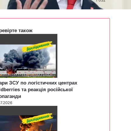
ревірте також
ари ЗСУ по логістичних центрах
ldberries та реакція російської
опаганди
07.2026