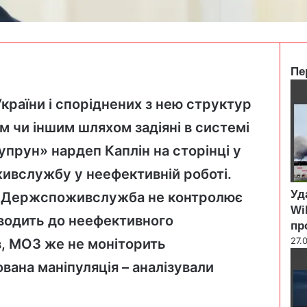
Пе
C
l
України і споріднених з нею структур
o
м чи іншим шляхом задіяні в системі
s
e
упрун» нардеп Каплін на
сторінці
у
ивслужбу у неефективній роботі.
Уд
 і Держспоживслужба не контролює
Wi
зводить до неефективного
пр
27.
, МОЗ же не моніторить
вана маніпуляція – аналізували