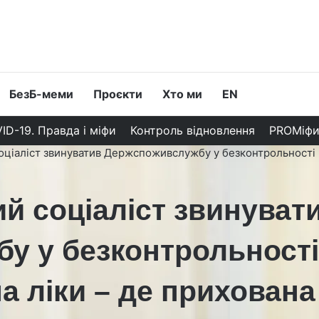
БезБ-меми
Проєкти
Хто ми
EN
ID-19. Правда і міфи
Контроль відновлення
PROМіф
оціаліст звинуватив Держспоживслужбу у безконтрольності 
й соціаліст звинуват
у у безконтрольност
а ліки – де прихована