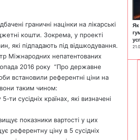
бачені граничні націнки на лікарські
Як
гу
джетні кошти. Зокрема, у проекті
ус
ин, які підпадають під відшкодування.
21.
єстр Міжнародних непатентованих
топада 2016 року “Про державне
соби встановили референтні ціни на
 вони таким чином:
 5-ти сусідніх країнах, які визначені
евищує показники вартості у цих
щує референтну ціну в 5 сусідніх