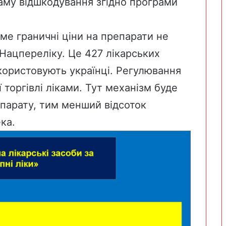
раму відшкодування згідно програми
ме граничні ціни на препарати не
Нацпереліку.
Це 427 лікарських
икористовують українці. Регулювання
ї торгівлі ліками. Тут механізм буде
епарату, тим менший відсоток
ка.