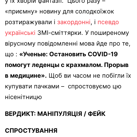
у їх хворій фантазії. Цього разу –
«приємну» новину для солодкоїжок
розтиражували і
закордонні
, і
псевдо
українські
ЗМІ-сміттярки. У поширеному
вірусному повідомленні мова йде про те,
що :
«Ученые: Остановить COVID-19
помогут леденцы с крахмалом. Прорыв
в медицине».
Щоб ви часом не побігли їх
купувати пачками – спростовуємо цю
нісенітницю
ВЕРДИКТ:
МАНІПУЛЯЦІЯ
/
ФЕЙК
СПРОСТУВАННЯ