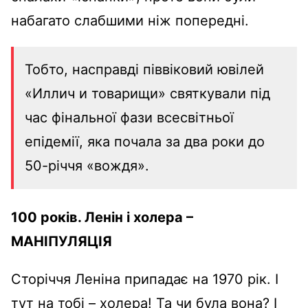
набагато слабшими ніж попередні.
Тобто, насправді піввіковий ювілей
«Иллич и товарищи» святкували під
час фінальної фази всесвітньої
епідемії, яка почала за два роки до
50-річчя «вождя».
100 років. Ленін і холера –
МАНІПУЛЯЦІЯ
Сторіччя Леніна припадає на 1970 рік. І
тут на тобі – холера! Та чи була вона? І