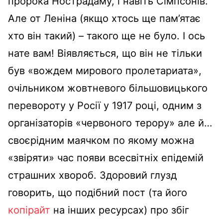
пророка Нострадаму, і навіть Сімпсонів.
Але от Леніна (якщо хтось ще пам’ятає
хто він такий) – такого ще не було. І ось
нате вам! Віявляється, що він не тільки
був «вождем мирового пролетариата»,
очільником жовтневого більшовицького
перевороту у Росії у 1917 році, одним з
організаторів «червоного терору» але й…
своєрідним маячком по якому можна
«звіряти» час появи всесвітніх епідемій
страшних хвороб. Здоровий глузд
говорить, що подібний пост (та його
копірайт
на інших ресурсах) про збіг