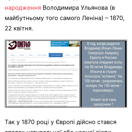
народження
Володимира Ульянова (в
майбутньому того самого Леніна) – 1870,
22 квітня.
Так у 1870 році у Європі дійсно стався