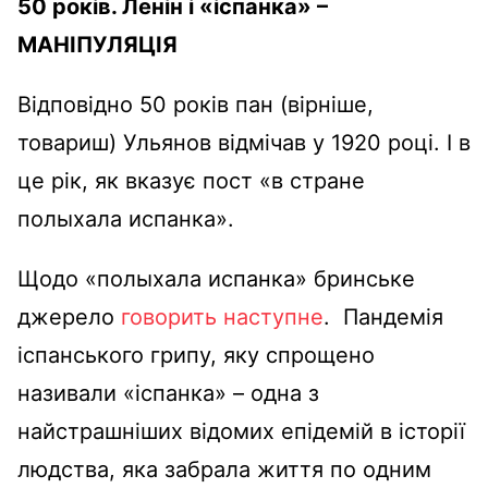
50 років. Ленін і «іспанка» –
МАНІПУЛЯЦІЯ
Відповідно 50 років пан (вірніше,
товариш) Ульянов відмічав у 1920 році. І в
це рік, як вказує пост «в стране
полыхала испанка».
Щодо «полыхала испанка» бринське
джерело
говорить наступне
. Пандемія
іспанського грипу, яку спрощено
називали «іспанка» – одна з
найстрашніших відомих епідемій в історії
людства, яка забрала життя по одним