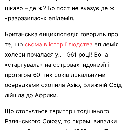
цікаво – де ж? Бо пост не вказує де ж
«разразилась» епідемія.
Британська енциклопедія говорить про
те, що
сьома в історії людства
епідемія
холери почалася у… 1961 році! Вона
«стартувала» на островах Індонезії і
протягом 60-тих років локальними
осередками охопила Азію, Ближній Схід і
дійшла до Африки.
Що стосується території тодішнього
Радянського Союзу, то окремі випадки