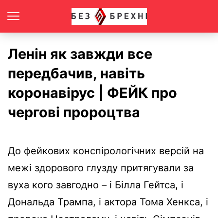
Ленін як завжди все
передбачив, навіть
коронавірус | ФЕЙК про
чергові пророцтва
До фейкових конспірологічних версій на
межі здорового глузду притягували за
вуха кого завгодно – і Білла Гейтса, і
Дональда Трампа, і актора Тома Хенкса, і