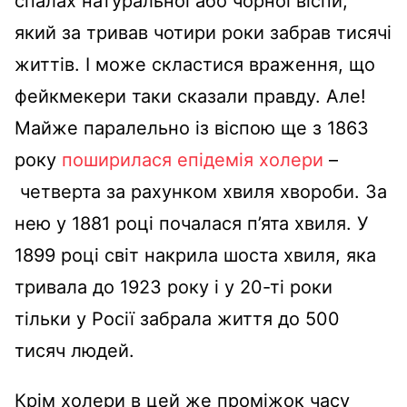
спалах натуральної або чорної віспи,
який за тривав чотири роки забрав тисячі
життів. І може скластися враження, що
фейкмекери таки сказали правду. Але!
Майже паралельно із віспою ще з 1863
року
поширилася епідемія холери
–
четверта за рахунком хвиля хвороби. За
нею у 1881 році почалася п’ята хвиля. У
1899 році світ накрила шоста хвиля, яка
тривала до 1923 року і у 20-ті роки
тільки у Росії забрала життя до 500
тисяч людей.
Крім холери в цей же проміжок часу