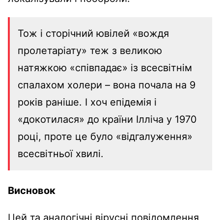
Тож і сторічний ювілей «вождя
пролетаріату» теж з великою
натяжкою «співпадає» із всесвітнім
спалахом холери – вона почала на 9
років раніше. І хоч епідемія і
«докотилася» до країни Ілліча у 1970
році, проте це було «відгалуження»
всесвітньої хвилі.
Висновок
Цей та аналогічні вірусні повідомлення