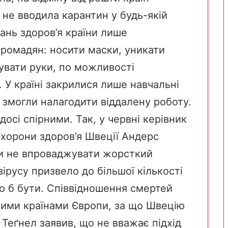
, не вводила карантин у будь-якій
ань здоров’я країни лише
ромадян: носити маски, уникати
увати руки, по можливості
. У країні закрилися лише навчальні
е змогли налагодити віддалену роботу.
досі спірними. Так, у червні керівник
охорони здоров’я Швеції Андерс
ни не впроваджувати жорсткий
ірусу призвело до більшої кількості
о б бути.
Співвідношенн
я смертей
ншими країнами Європи, за що Швецію
Теґнел заявив, що не вважає підхід