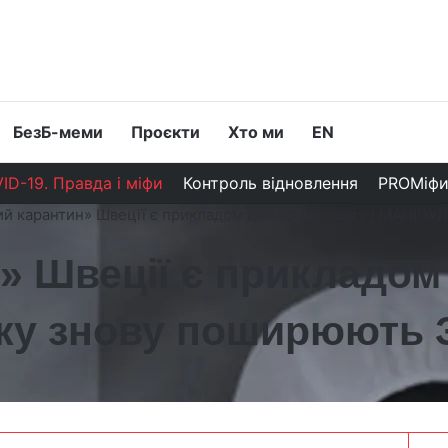
БезБ-меми
Проєкти
Хто ми
EN
ID-19. Правда і міфи
Контроль відновлення
PROМіф
ий карантин» Швеції є прикладом для всього світу | МАНІПУ
» Швеції є прикладом 
яку знову поширюють 