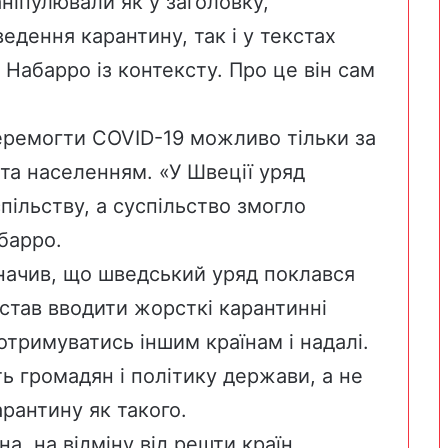
ніпулювали як у заголовку,
едення карантину, так і у текстах
 Набарро із контексту. Про це він сам
перемогти COVID-19 можливо тільки за
та населенням. «У Швеції уряд
пільству, а суспільство змогло
абарро.
ачив, що шведський уряд поклався
 став вводити жорсткі карантинні
отримуватись іншим країнам і надалі.
ь громадян і політику держави, а не
арантину як такого.
на, на відміну від решти країн