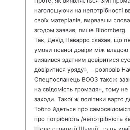
Проте, як виявляється ЗМІ прома
наголошуючи на непотрібності вв
своїх матеріалів, вирвавши слова
згодом заявив, пише
Вloomberg
.
Так, Девід Наварро сказав, що 
умови повної довіри між владою 
виявився здатним довіритися сус
довіритися уряду», – розповів Н
Спецпосланець ВООЗ також зазн
на свідомість громадян, тому не
заходи. Такої ж політики варто д
Тобто йдеться про самосвідоміст
про потрібність /непотрібність к
Щодо стратегії Швеції, то ця краї