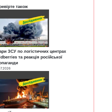
ревірте також
ари ЗСУ по логістичних центрах
ldberries та реакція російської
опаганди
07.2026