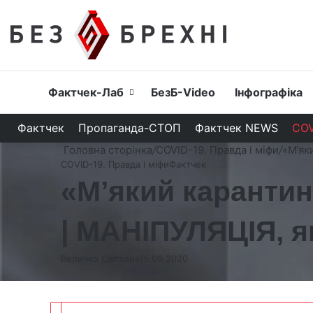
Головна
Фактчек-Лаб
БезБ-Video
Інфографіка
Фактчек
Пропаганда-СТОП
Фактчек NEWS
COV
Головна сторінка
/
COVID-19. Правда і міфи
/
«М’як
COVID-19. Правда і міфи
Фактчек
«М’який карантин
| МАНІПУЛЯЦІЯ, 
Величко Світлана
15.09.2020