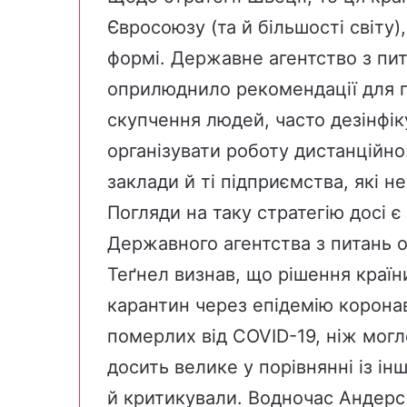
Євросоюзу (та й більшості світу)
формі. Державне агентство з пит
оприлюднило рекомендації для г
скупчення людей, часто дезінфік
організувати роботу дистанційно
заклади й ті підприємства, які н
Погляди на таку стратегію досі є 
Державного агентства з питань 
Теґнел
визнав
, що рішення краї
карантин через епідемію коронав
померлих від COVID-19, ніж могл
досить велике у порівнянні із і
й критикували. Водночас Андерс 