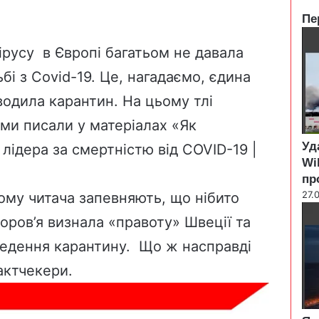
Пе
C
l
ірусу в Європі багатьом не давала
o
бі з Covid-19. Це, нагадаємо, єдина
s
e
водила карантин. На цьому тлі
 ми писали у матеріалах
«Як
Уд
 лідера за смертністю від COVID-19 |
Wi
пр
27.
ому читача запевняють, що нібито
доров’я визнала «правоту» Швеції та
введення карантину. Що ж насправді
актчекери.