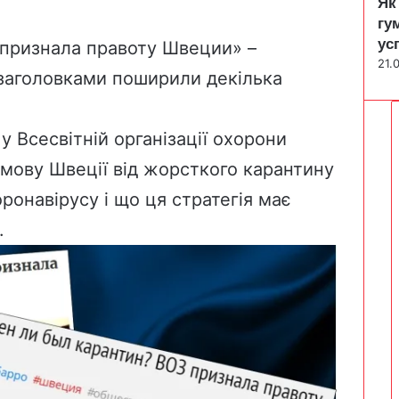
Як
гу
ус
 признала правоту Швеции» –
21.
 заголовками поширили декілька
у Всесвітній організації охорони
дмову Швеції від жорсткого карантину
ронавірусу і що ця стратегія має
.