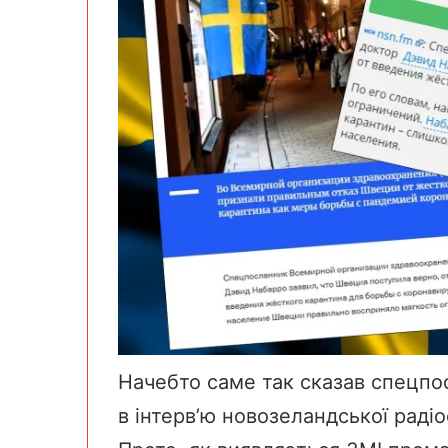
Начебто саме так сказав спецп
в інтерв’ю новозеландської
радіо