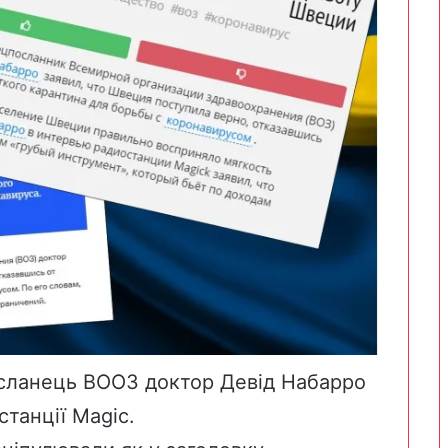
осланець ВООЗ доктор Девід Набарро
станції Magic
.