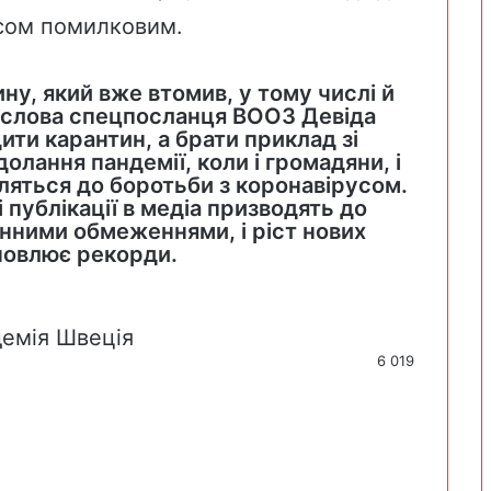
усом помилковим.
ну, який вже втомив, у тому числі й
у слова спецпосланця ВООЗ Девіда
ити карантин, а брати приклад зі
долання пандемії, коли і громадяни, і
ляться до боротьби з коронавірусом.
і публікації в медіа призводять до
нними обмеженнями, і ріст нових
новлює рекорди.
емія
Швеція
6 019