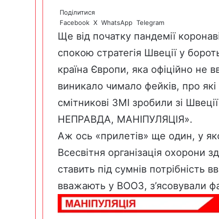
Поділитися
Facebook
X
WhatsApp
Telegram
Ще від початку пандемії коронав
спокою стратегія Швеції у бороть
країна Європи, яка офіційно не в
виникало чимало фейків, про які
смітникові ЗМІ зробили зі Швеції
НЕПРАВДА, МАНІПУЛЯЦІЯ».
Аж ось «прилетів» ще один, у як
Всесвітня організація охорони з
ставить під сумнів потрібність 
вважають у ВООЗ, з’ясовували ф