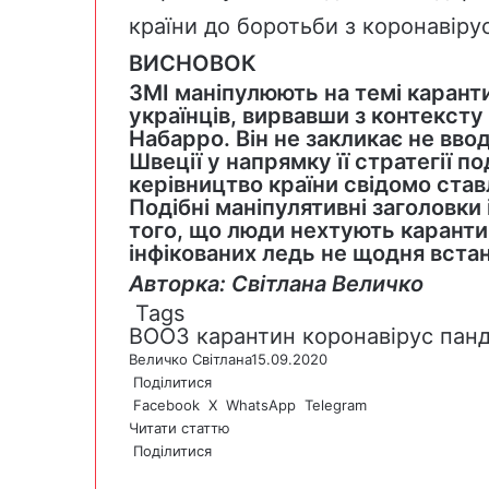
країни до боротьби з коронавір
ВИСНОВОК
ЗМІ маніпулюють на темі каранти
українців, вирвавши з контекст
Набарро. Він не закликає не ввод
Швеції у напрямку її стратегії по
керівництво країни свідомо став
Подібні маніпулятивні заголовки 
того, що люди нехтують каранти
інфікованих ледь не щодня вста
Авторка: Світлана Величко
Tags
ВООЗ
карантин
коронавірус
панд
Величко Світлана
15.09.2020
Поділитися
Facebook
X
WhatsApp
Telegram
Читати статтю
Поділитися
F
X
W
T
V
P