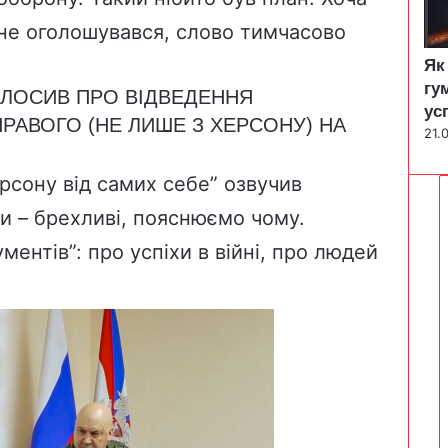
ї не оголошувався, слово тимчасово
Як
гу
ОЛОСИВ ПРО ВІДВЕДЕННЯ
ус
ПРАВОГО (НЕ ЛИШЕ З ХЕРСОНУ) НА
21.
рсону від самих себе” озвучив
ини – брехливі, пояснюємо чому.
ментів”: про успіхи в війні, про людей