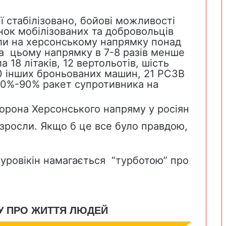
ї стабілізовано, бойові можливості
нок мобілізованих та добровольців
ли на херсонському напрямку понад
на цьому напрямку в 7-8 разів менше
 18 літаків, 12 вертольотів, шість
00 інших броньованих машин, 21 РСЗВ
80%-90% ракет супротивника на
борона Херсонського напряму у росіян
 зросли. Якщо б це все було правдою,
Суровікін намагається “турботою” про
ТУ ПРО ЖИТТЯ ЛЮДЕЙ