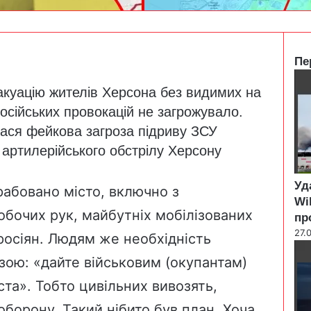
Пе
C
куацію жителів Херсона без видимих на
l
o
російських провокацій не загрожувало.
s
ася фейкова загроза підриву ЗСУ
e
 артилерійського обстрілу Херсону
Уд
рабовано місто, включно з
Wi
обочих рук, майбутніх мобілізованих
пр
27.
росіян. Людям же необхідність
ою: «дайте військовим (окупантам)
ста». Тобто цивільних вивозять,
оборону. Такий нібито був план. Хоча