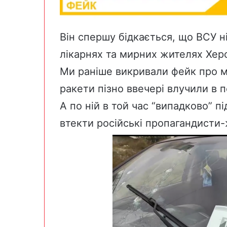
Він спершу бідкається, що ВСУ н
лікарнях та мирних жителях Хер
Ми раніше
викривали
фейк про ми
ракети пізно ввечері влучили в 
А по ній в той час “випадково” 
втекти російські пропагандисти-