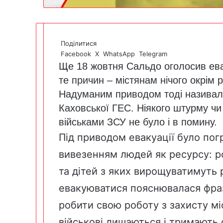
Поділитися
Facebook
X
WhatsApp
Telegram
Ще 18 жовтня Cальдо оголосив ева
те причин – містянам нічого окрім 
Надуманим приводом тоді називал
Каховської ГЕС. Ніякого штурму чи
військами ЗСУ не було і в помину.
Під приводом евакуації було пог
вивезенням людей як ресурсу: р
та дітей з яких вирощуватимуть 
евакуюватися пояснювалася фраз
робити свою роботу з захисту мі
військові лишаються і тримають 