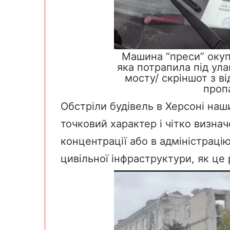
Машина “преси” окуп
яка потрапила під ул
мосту/ скріншот з в
проп
Обстріли будівель в Херсоні на
точковий характер і чітко визнач
концентрації або в адміністраці
цивільної інфраструктури, як це 