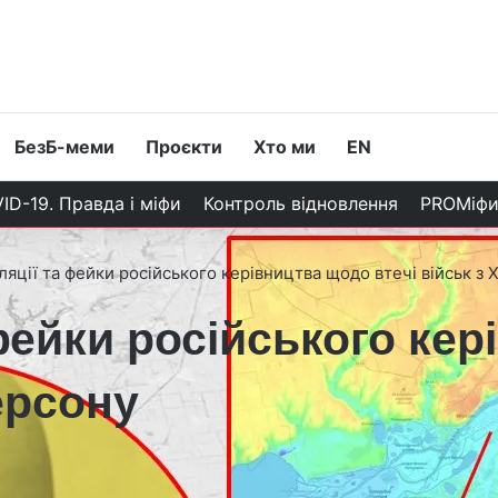
БезБ-меми
Проєкти
Хто ми
EN
ID-19. Правда і міфи
Контроль відновлення
PROМіф
ляції та фейки російського керівництва щодо втечі військ з
фейки російського ке
Херсону