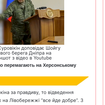
Суровікін доповідає Шойгу
авого берега Дніпра на
ншот з відео в Youtube
шно перемагають на Херсонському
іна за правдиву, то відведення
 на Лівобережжі “все йде добре”. З