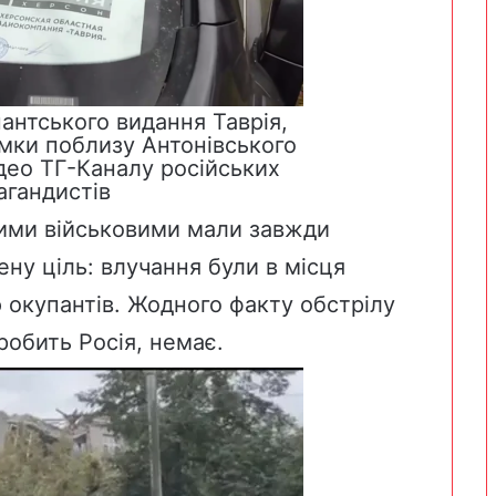
антського видання Таврія,
амки поблизу Антонівського
ідео ТГ-Каналу російських
агандистів
шими військовими мали завжди
ену ціль: влучання були в місця
ю окупантів. Жодного факту обстрілу
робить Росія, немає.