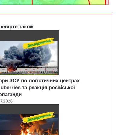
ревірте також
ари ЗСУ по логістичних центрах
ldberries та реакція російської
опаганди
07.2026