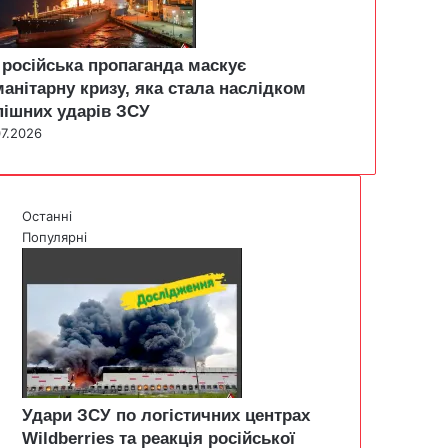
 російська пропаганда маскує
манітарну кризу, яка стала наслідком
пішних ударів ЗСУ
07.2026
Останні
Популярні
Удари ЗСУ по логістичних центрах
Wildberries та реакція російської