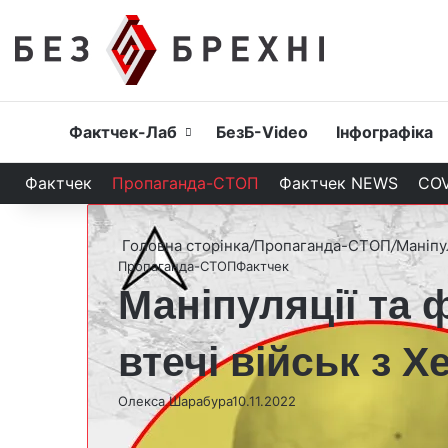
Головна
Фактчек-Лаб
БезБ-Video
Інфографіка
Фактчек
Пропаганда-СТОП
Фактчек NEWS
COV
Головна сторінка
/
Пропаганда-СТОП
/
Маніпу
Пропаганда-СТОП
Фактчек
Маніпуляції та 
втечі військ з 
Олекса Шарабура
10.11.2022