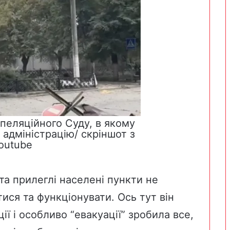
пеляційного Суду, в якому
адміністрацію/ скріншот з
outube
та прилеглі населені пункти не
ся та функціонувати. Ось тут він
ії і особливо “евакуації” зробила все,