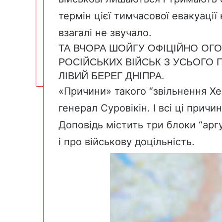
термін цієї тимчасової евакуаці
взагалі не звучало.
ТА ВЧОРА ШОЙГУ ОФІЦІЙНО ОГ
РОСІЙСЬКИХ ВІЙСЬК З УСЬОГО 
ЛІВИЙ БЕРЕГ ДНІПРА.
«Причини» такого “звільнення Хе
генерал Суровікін. І всі ці прич
Доповідь містить три блоки “аргу
і про військову доцільність.