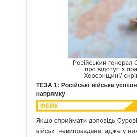
Російський генерал 
про відступ з пр
Херсонщині/ скрі
ТЕЗА 1: Російські війська успі
напрямку
Якщо сприймати доповідь Суровік
військ невиправдане, адже у них