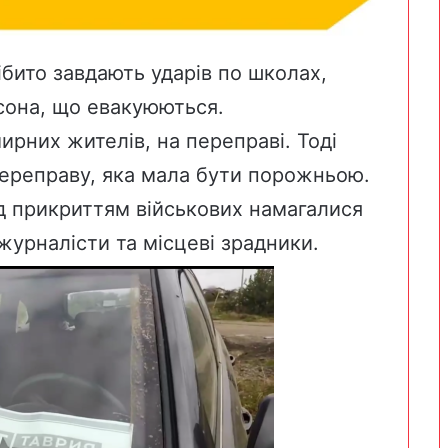
ібито завдають ударів по школах,
сона, що евакуюються.
рних жителів, на переправі. Тоді
переправу, яка мала бути порожньою.
під прикриттям військових намагалися
журналісти та місцеві зрадники.