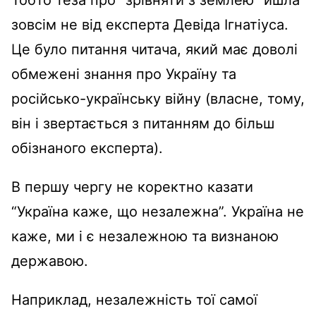
Тобто теза про “зрівняти з землею” йшла
зовсім не від експерта Девіда Ігнатіуса.
Це було питання читача, який має доволі
обмежені знання про Україну та
російсько-українську війну (власне, тому,
він і звертається з питанням до більш
обізнаного експерта).
В першу чергу не коректно казати
“Україна каже, що незалежна”. Україна не
каже, ми і є незалежною та визнаною
державою.
Наприклад, незалежність тої самої