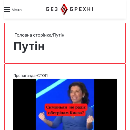
Search for
Switch skin
Меню
Головна сторінка
/
Путін
Путін
Пропаганда-СТОП