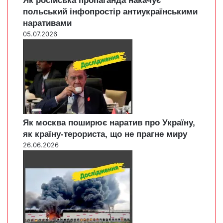
Як російська пропаганда накачує
польський інфопростір антиукраїнськими
наративами
05.07.2026
Як москва поширює наратив про Україну,
як країну-терориста, що не прагне миру
26.06.2026