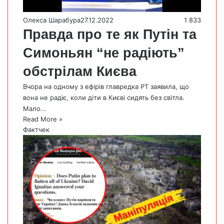
Олекса Шарабура
27.12.2022
1 833
Правда про те як Путін та
Симоньян “не радіють”
обстрілам Києва
Вчора на одному з ефірів главредка РТ заявила, що
вона не радіє, коли діти в Києві сидять без світла.
Мало…
Read More »
Фактчек