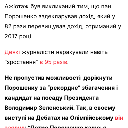
Ажіотаж був викликаний тим, що пан
Порошенко задекларував дохід, який у
82 рази перевищував дохід, отриманий у
2017 році.
Деякі
журналісти нарахували навіть
“зростання”
в 95 разів
.
Не пропустив можливості дорікнути
Порошенку за “рекордне” збагачення і
кандидат на посаду Президента
Володимир Зеленський. Так, в своєму
виступі на Дебатах на Олімпійському
він
заявив
: “Петро Порошенко каже: я