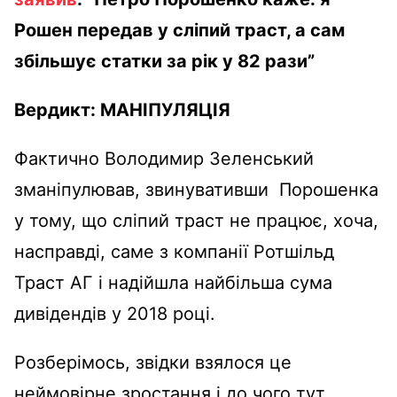
Рошен передав у сліпий траст, а сам
збільшує статки за рік у 82 рази”
Вердикт:
МАНІПУЛЯЦІЯ
Фактично Володимир Зеленський
зманіпулював, звинувативши Порошенка
у тому, що сліпий траст не працює, хоча,
насправді, саме з компанії
Ротшільд
Траст АГ
і надійшла найбільша сума
дивідендів у 2018 році.
Розберімось, звідки взялося це
неймовірне зростання і до чого тут