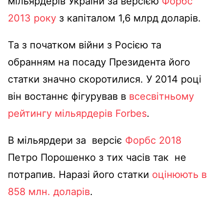
мільярдерів України за версією
Форбс
2013 року
з капіталом 1,6 млрд доларів.
Та з початком війни з Росією та
обранням на посаду Президента його
статки значно скоротилися. У 2014 році
він востаннє фігурував в
всесвітньому
рейтингу мільярдерів Forbes
.
В мільярдери за версіє
Форбс 2018
Петро Порошенко з тих часів так не
потрапив. Наразі його статки
оцінюють в
858 млн. доларів
.