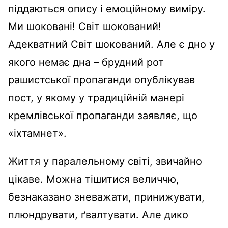
піддаються опису і емоційному виміру.
Ми шоковані! Світ шокований!
Адекватний Світ шокований. Але є дно у
якого немає дна – брудний рот
рашистської пропаганди опублікував
пост, у якому у традиційній манері
кремлівської пропаганди заявляє, що
«іхтамнет».
Життя у паралельному світі, звичайно
цікаве. Можна тішитися величчю,
безнаказано зневажати, принижувати,
плюндрувати, ґвалтувати. Але дико