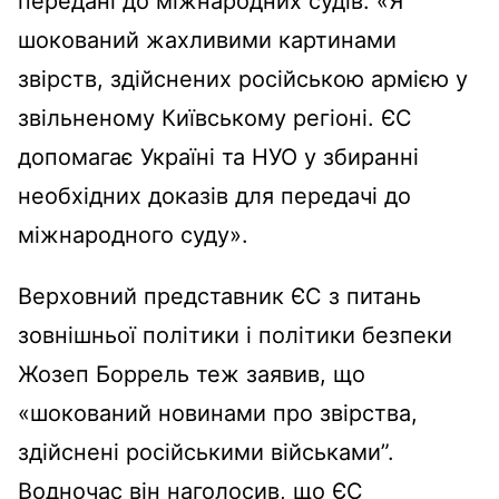
передані до міжнародних судів: «Я
шокований жахливими картинами
звірств, здійснених російською армією у
звільненому Київському регіоні. ЄС
допомагає Україні та НУО у збиранні
необхідних доказів для передачі до
міжнародного суду».
Верховний представник ЄС з питань
зовнішньої політики і політики безпеки
Жозеп Боррель теж заявив, що
«шокований новинами про звірства,
здійснені російськими військами”.
Водночас він наголосив, що ЄС