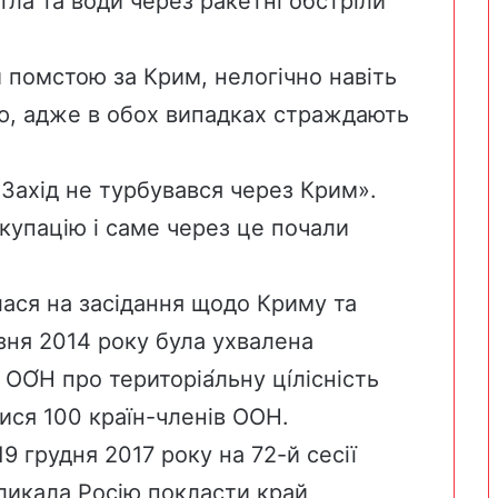
тла та води через ракетні обстріли
 помстою за Крим, нелогічно навіть
ю, адже в обох випадках страждають
Захід не турбувався через Крим».
купацію і саме через це почали
ася на засідання щодо Криму та
зня 2014 року була ухвалена
 ОО́Н про територіа́льну ці́лісність
лися 100 країн-членів ООН.
9 грудня 2017 року на 72-й сесії
кликала Росію покласти край