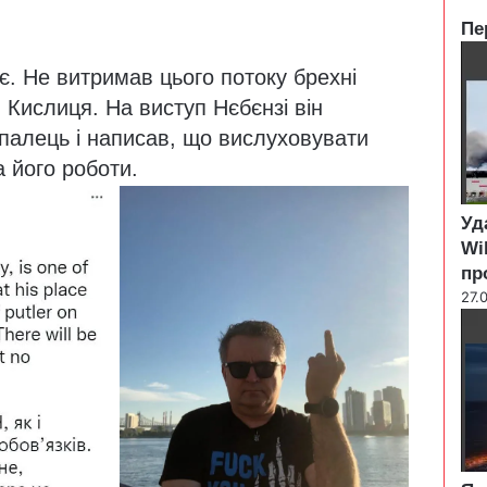
Пе
C
є. Не витримав цього потоку брехні
l
o
Кислиця. На виступ Нєбєнзі він
s
палець і написав, що вислуховувати
e
на його роботи.
Уд
Wi
пр
27.