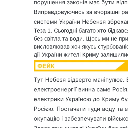
порушення законів має бути відп
Виправдовуючись за вчорашні ра
системи України Нєбензя збреха
Теза 1. Сьогодні багато хто бідкав
без світла та води. Щось ми не пр
висловлював хоч якусь стурбованіст
дії України жителі Криму залишили
Тут Небезя відверто маніпулює.
електроенергії винна саме Росія.
електрики Україною до Криму бу
Росією. Постачати туди воду та 
окупацію і забезпечувати військо