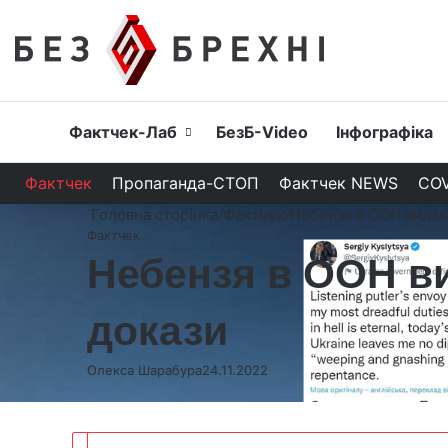
Головна
Фактчек-Лаб
БезБ-Video
Інфографіка
Фактчек
Пропаганда-СТОП
Фактчек NEWS
COV
Головна сторінка
/
Фактчек
/
Небензя в ООН видава
Фактчек
Небензя в ООН ви
докази
Олекса Шарабура
24.11.2022