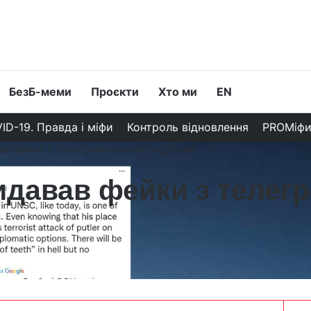
БезБ-меми
Проєкти
Хто ми
EN
ID-19. Правда і міфи
Контроль відновлення
PROМіф
в фейки з телеграм-каналів за докази
давав фейки з телегр