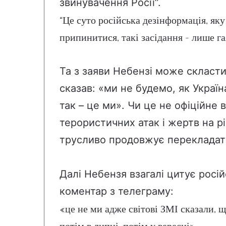
звинувачення Росії”.
“Це суто російська дезінформація, яку
припинитися, такі засідання – лише га
Та з заяви Небензі може скласт
сказав: «ми не будемо, як Україн
так – це ми». Чи це не офіційне
терористичних атак і жертв на рі
трусливо продовжує перекладати
Далі Небензя взагалі цитує рос
коментар з телеграму:
«це не ми адже світові ЗМІ сказали, щ
потім в липні, потім у вересні».