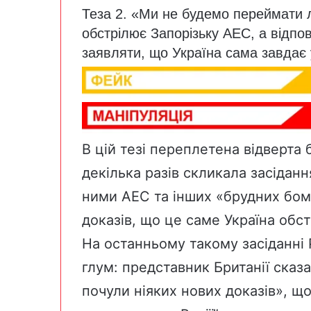
Теза 2. «Ми не будемо переймати л
обстрілює Запорізьку АЕС, а відпов
заявляти, що Україна сама завдає у
В цій тезі переплетена відверта 
декілька разів скликала засідан
ними АЕС та інших «брудних бом
доказів, що це саме Україна обс
На останньому такому засіданні 
глум: представник Британії сказ
почули ніяких нових доказів», щ