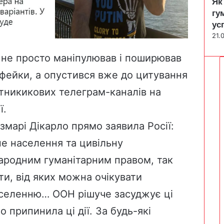
Як
гу
ус
21.
у не просто маніпулював і поширював
фейки, а опустився вже до цитування
ітникикових телеграм-каналів на
ї.
змарі Дікарло прямо заявила Росії:
не населення та цивільну
ародним гуманітарним правом, так
кти, від яких можна очікувати
аселенню… ООН рішуче засуджує ці
 припинила ці дії. За будь-які