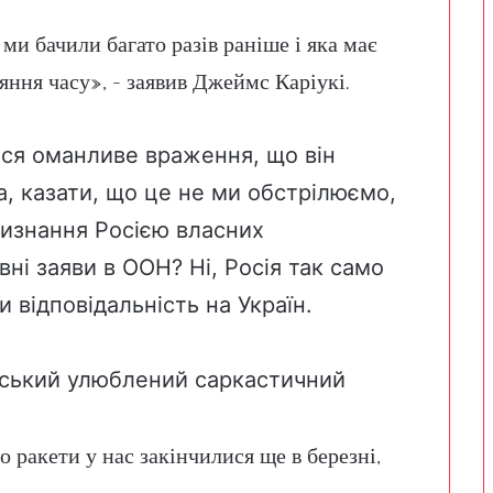
 ми бачили багато разів раніше і яка має
яння часу», – заявив Джеймс Каріукі.
ися оманливе враження, що він
а, казати, що це не ми обстрілюємо,
 визнання Росією власних
вні заяви в ООН? Ні, Росія так само
 відповідальність на Україн.
ійський улюблений саркастичний
о ракети у нас закінчилися ще в березні,