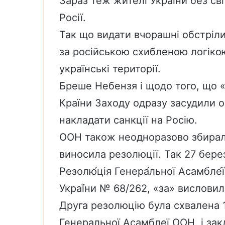
Зараз теж жителі України без сві
Росії.
Так що видати вчорашні обстріли
за російською схибленою логіко
українські території.
Бреше Небензя і щодо того, що «
Країни Заходу одразу засудили о
накладати санкції на Росію.
ООН також неодноразово збирал
виносила резолюції. Так 27 бере
Резолю́ція Генера́льної Асамбле́ї
Украї́ни № 68/262, «за» вислови
Друга резолюцію була схвалена 1
Генеральної Асамблеї ООН, і за