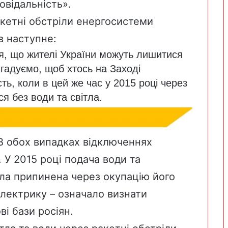
овідальність».
кетні обстріли енергосистеми
в наступне:
ся, що жителі України можуть лишитися
игадуємо, щоб хтось на Заході
ь, коли в цей же час у 2015 році через
ся без води та світла.
 В обох випадках відключенняx
 У 2015 році подача води та
ла припинена через окупацію його
електрику – означало визнати
ві бази росіян.