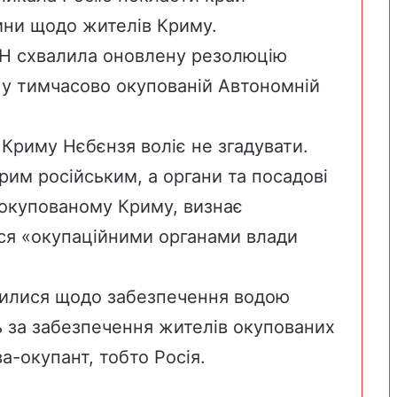
ини щодо жителів Криму.
ОН схвалила оновлену резолюцію
 у тимчасово окупованій Автономній
Криму Нєбєнзя воліє не згадувати.
им російським, а органи та посадові
 окупованому Криму, визнає
ся «окупаційними органами влади
илися щодо забезпечення водою
ь за забезпечення жителів окупованих
-окупант, тобто Росія.