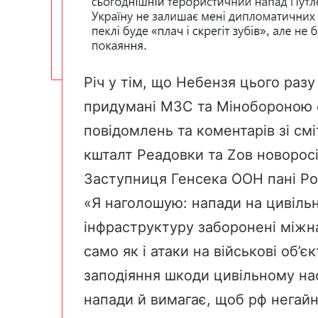
Річ у тім, що Небензя цього раз
придумані МЗС та Мінобороною 
повідомлень та коментарів зі см
кшталт Реадовки та Zов новоросі
Заступниця Генсека ООН пані Ро
«Я наголошую: напади на цивіль
інфраструктуру заборонені міжн
само як і атаки на військові об’є
заподіяння шкоди цивільному н
напади й вимагає, щоб рф негайно