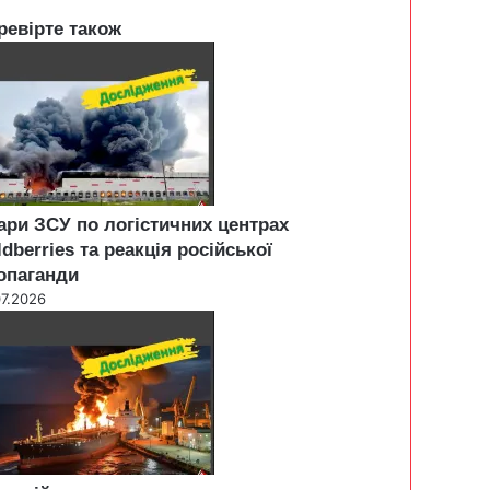
ревірте також
ари ЗСУ по логістичних центрах
ldberries та реакція російської
опаганди
07.2026