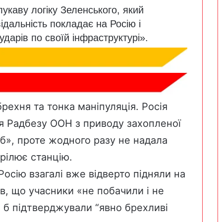
укаву логіку Зеленського, який
ідальність покладає на Росію і
дарів по своїй інфраструктурі».
брехня та тонка маніпуляція. Росія
ня Радбезу ООН з приводу захопленої
б», проте жодного разу не надала
трілює станцію.
Росію взагалі вже відверто підняли на
ав, що учасники «не побачили і не
о б підтверджували “явно брехливі