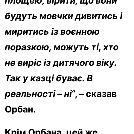
площею, вірити, що вони
будуть мовчки дивитись і
миритись із воєнною
поразкою, можуть ті, хто
не виріс із дитячого віку.
Так у казці буває. В
реальності – ні
“, – сказав
Орбан.
Крім Орбана, цей же