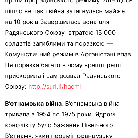
проти прорадянського режиму. Але щось
пішло не так і війна затягнулась майже
на 10 років.Завершилась вона для
Радянського Союзу втратою 15 000
солдатів загиблими та поразкою —
Комуністичний режим в Афганістані впав.
Ця поразка багато в чому врешті решт
прискорила і сам розвал Радянського
Союзу:
http://surl.li/hacml
В’єтнамська війна.
В’єтнамська війна
тривала з 1954 по 1975 роки. Ядром
конфлікту було бажання Північного
В’єтнаму, який переміг французьку