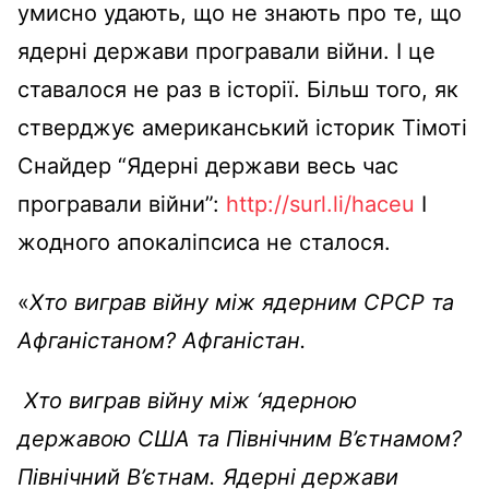
умисно удають, що не знають про те, що
ядерні держави програвали війни. І це
ставалося не раз в історії. Більш того, як
стверджує американський історик Тімоті
Снайдер “Ядерні держави весь час
програвали війни”:
http://surl.li/haceu
І
жодного апокаліпсиса не сталося.
«
Хто виграв війну між ядерним СРСР та
Афганістаном? Афганістан.
Хто виграв війну між ‘ядерною
державою США та Північним В’єтнамом?
Північний В’єтнам. Ядерні держави