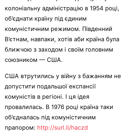
колоніальну адміністрацію в 1954 році,
об’єднати країну під єдиним
комуністичним режимом. Південний
В’єтнам, навпаки, хотів аби країна була
ближчою з заходом і своїм головним
союзником — США.
США втрутились у війну з бажанням не
допустити подальшої експансії
комуністів в регіоні. І ця ідея
провалилась. В 1976 році країна таки
об’єдналась під комуністичним
прапором:
http://surl.li/haczd