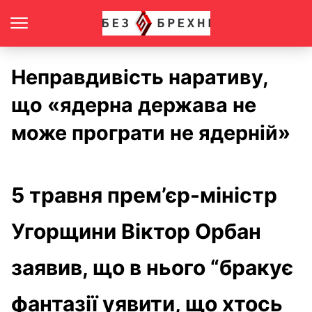
Неправдивість наративу,
що «ядерна держава не
може програти не ядерній»
5 травня прем’єр-міністр
Угорщини Віктор Орбан
заявив, що в нього “бракує
фантазії уявити, що хтось