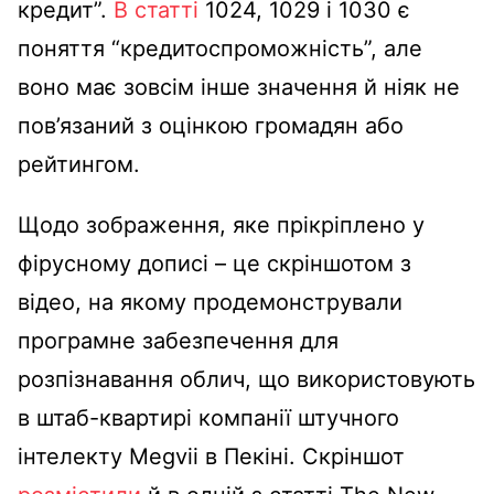
кредит”.
В статті
1024, 1029 і 1030 є
поняття “кредитоспроможність”, але
воно має зовсім інше значення й ніяк не
пов’язаний з оцінкою громадян або
рейтингом.
Щодо зображення, яке прікріплено у
фірусному дописі – це скріншотом з
відео, на якому продемонстрували
програмне забезпечення для
розпізнавання облич, що використовують
в штаб-квартирі компанії штучного
інтелекту Megvii в Пекіні. Скріншот