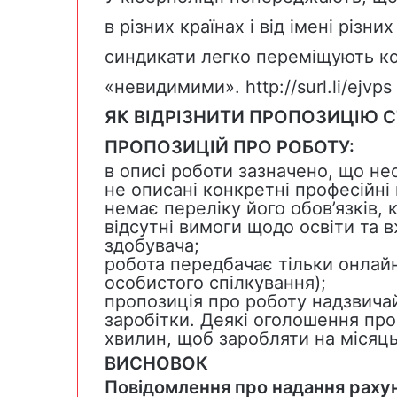
в різних країнах і від імені різн
синдикати легко переміщують ко
«невидимими».
http://surl.li/ejvps
ЯК ВІДРІЗНИТИ ПРОПОЗИЦІЮ С
ПРОПОЗИЦІЙ ПРО РОБОТУ:
в описі роботи зазначено, що не
не описані конкретні професійні
немає переліку його обов’язків, 
відсутні вимоги щодо освіти та 
здобувача;
робота передбачає тільки онлай
особистого спілкування);
пропозиція про роботу надзвичай
заробітки. Деякі оголошення пр
хвилин, щоб заробляти на місяць
ВИСНОВОК
Повідомлення про надання рахун