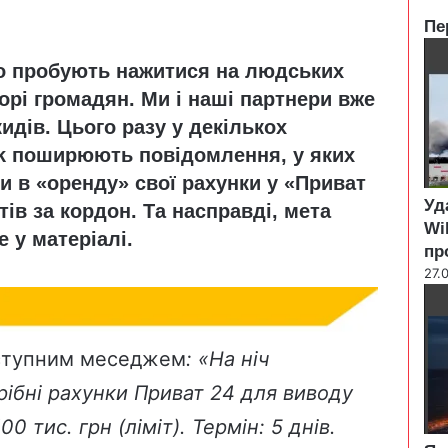
Пе
C
но пробують нажитися на людських
l
o
горі громадян. Ми і наші партнери вже
s
дів. Цього разу у декількох
e
ok поширюють повідомлення, у яких
 в «оренду» свої рахунки у «Приват
Уд
ів за кордон. Та насправді, мета
Wi
 у матеріалі.
пр
27.
аступним меседжем
: «На ніч
ібні рахунки Приват 24 для виводу
0 тис. грн (ліміт). Термін: 5 днів.