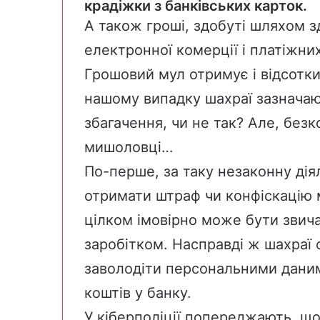
крадіжки з банківських карток.
А також гроші, здобуті шляхом з
електронної комерції і платіжних
Грошовий мул отримує і відсотки 
нашому випадку шахраї зазначаю
збагачення, чи не так? Але, без
мишоловці…
По-перше, за таку незаконну дія
отримати штраф чи конфіскацію м
цілком імовірно може бути зви
заробітком. Насправді ж шахраї 
заволодіти персональними даним
коштів у банку.
У кіберполіції попереджають, щ