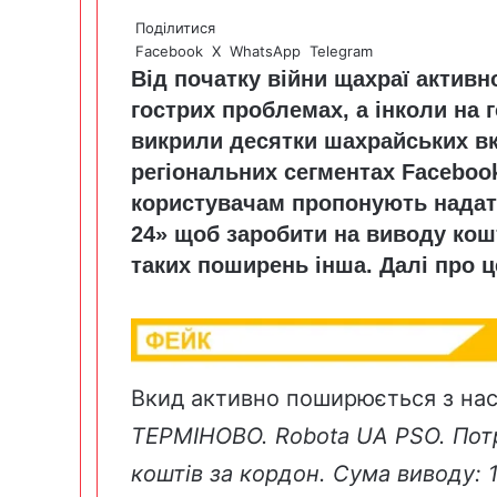
Поділитися
Facebook
X
WhatsApp
Telegram
Від початку війни щахраї актив
гострих проблемах, а інколи на 
викрили десятки шахрайських вки
регіональних сегментах Facebo
користувачам пропонують надати
24» щоб заробити на виводу кошт
таких поширень інша. Далі про це
Вкид активно поширюється з н
ТЕРМІНОВО. Robota UA PSO. Потр
коштів за кордон. Сума виводу: 10