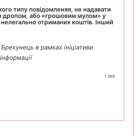
.
кого типу повідомленяя, не надавати
и дропом, або «грошовим мулом» у
нелегально отриманих коштів. Інший
Брехунець в рамках ініціативи
інформації
1 369