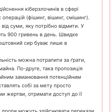
дійснення кіберзлочинів в сфері
 операцій (фішинг, вішинг, смішинг).
від суми, яку потрібно відмити. У
ть 900 гривень в день. Швидке
коштовний сир буває лише в
льність можна потрапити за ґрати,
айна. По-друге, така пропозиція
чайним заманювання потенційним
ставлять собі за мету просто
и жертви, отримати доступ до її
о дропи можуть здійснювати перекази