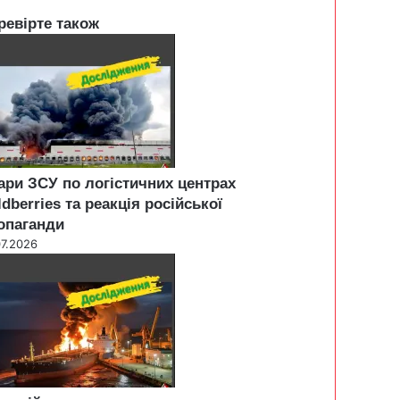
ревірте також
ари ЗСУ по логістичних центрах
ldberries та реакція російської
опаганди
07.2026