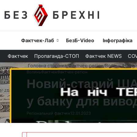
Головна
Фактчек-Лаб
БезБ-Video
Інфографіка
Фактчек
Пропаганда-СТОП
Фактчек NEWS
COV
Головна сторінка
/
Фактчек-регіон
/
Волинь
/
Новий
Волинь
Фактчек
Фактчек-регіон
Новий-старий Ш
у банку для виво
Регіональний фактчек
12.01.2023