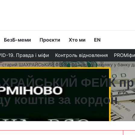
БезБ-меми
Проєкти
Хто ми
EN
ID-19. Правда і міфи
Контроль відновлення
PROМіф
-старий ШАХРАЙСЬКИЙ ФЕЙК про аренду рахунку у банку для
АХРАЙСЬКИЙ ФЕЙК про
ду коштів за кордон