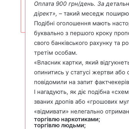
Оплата 900 грн/день. За деталь
дірект»,
– такий меседж поширю
Подібні оголошення мають насто
буквально з першого кроку проп
свого банківського рахунку та ро
третім особам.
«Власник картки, який відгукнет
опинитись у статусі жертви або 
повідомили на запит фактчекері
І нагадують, як діє подібна «сх
званих дропів або «грошових му
«відмивати» нелегально отримані
торгівлю наркотиками;
торгівлю людьми;