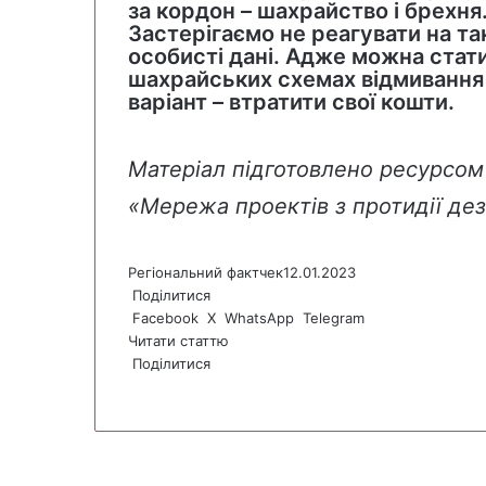
за кордон – шахрайство і брехня
Застерігаємо не реагувати на та
особисті дані. Адже можна стат
шахрайських схемах відмивання 
варіант – втратити свої кошти.
Матеріал підготовлено ресурсом 
«Мережа проектів з протидії дез
Регіональний фактчек
12.01.2023
Поділитися
Facebook
X
WhatsApp
Telegram
Читати статтю
Поділитися
F
X
W
T
V
P
a
h
e
i
r
c
a
l
b
i
e
t
e
e
n
b
s
g
r
t