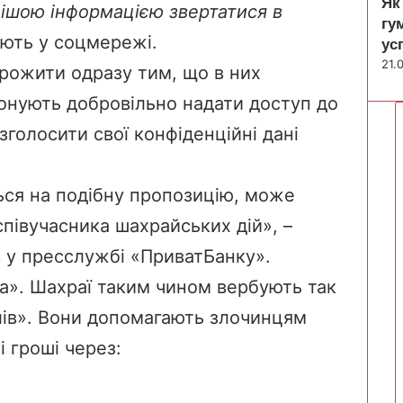
Як
нішою інформацією звертатися в
гу
ють у соцмережі.
ус
21.
рожити одразу тим, що в них
онують добровільно надати доступ до
зголосити свої конфіденційні дані
ься на подібну пропозицію, може
співучасника шахрайських дій», –
в у пресслужбі «ПриватБанку».
ема». Шахраї таким чином вербують так
лів». Вони допомагають злочинцям
 гроші через: