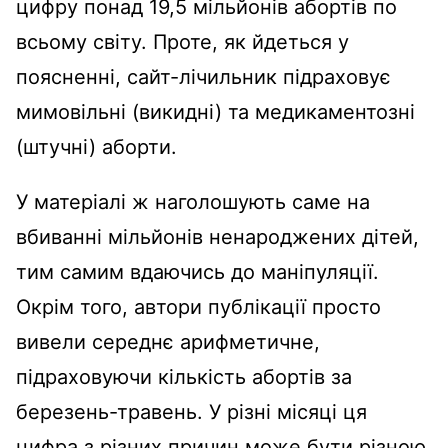
цифру понад 19,5 мільйонів абортів по
всьому світу. Проте, як йдеться у
поясненні, сайт-лічильник підраховує
мимовільні (викидні) та медикаментозні
(штучні) аборти.
У матеріалі ж наголошують саме на
вбиванні мільйонів ненароджених дітей,
тим самим вдаючись до маніпуляції.
Окрім того, автори публікації просто
вивели середнє арифметичне,
підраховуючи кількість абортів за
березень-травень. У різні місяці ця
цифра з різних причин може бути різною.