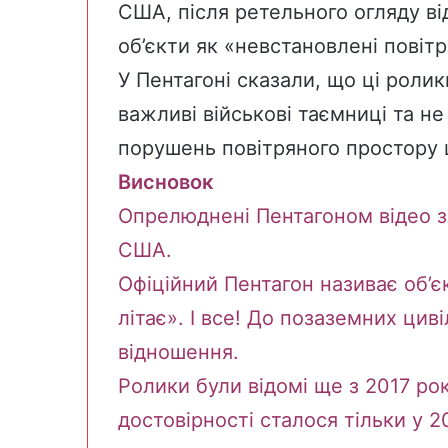
США, після ретельного огляду ві
об’єкти як «невстановлені повітр
У Пентагоні
сказали
, що ці роли
важливі військові таємниці та н
порушень повітряного простору
Висновок
Опрелюднені Пентагоном відео з
США.
Офіційний Пентагон називає об’є
літає». І все! До позаземних цив
відношення.
Ролики були відомі ще з 2017 ро
достовірності сталося тільки у 