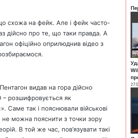
Пе
C
l
що схожа на фейк. Але і фейк часто-
o
з дійсно про те, що таки правда. А
s
e
агон офіційно оприлюднив відео з
 розбираємося.
Уд
Wi
пр
27.
 Пентагон видав на гора дійсно
О – розшифровується як
». Саме так і пояснювали військові
х не можна пояснити з точки зору
орій. В той же час, пов’язувати такі