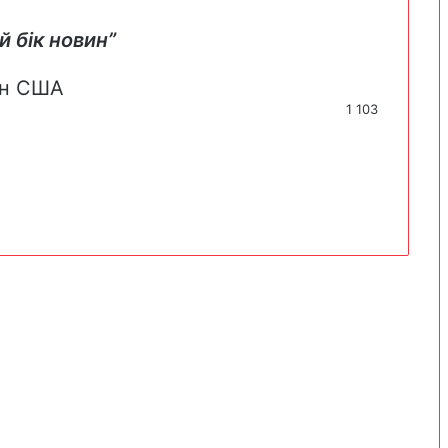
й бік новин”
н
США
1 103