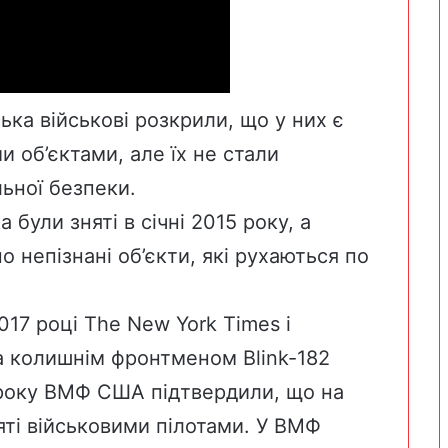
ка військові розкрили, що у них є
и об’єктами, але їх не стали
льної безпеки.
 були зняті в січні 2015 року, а
о непізнані об’єкти, які рухаються по
17 році The New York Times і
на колишнім фронтменом Blink-182
 року ВМФ США підтвердили, що на
няті військовими пілотами. У ВМФ