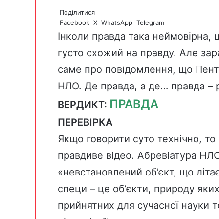
Поділитися
Facebook
X
WhatsApp
Telegram
Інколи правда така неймовірна, 
густо схожий на правду. Але зара
саме про повідомлення, що Пент
НЛО. Де правда, а де… правда –
ПРАВДА
ВЕРДИКТ:
ПЕРЕВІРКА
Якщо говорити суто технічно, то
правдиве відео. Абревіатура НЛ
«невcтановлений об’єкт, що літає
специ – це об’єкти, природу яки
прийнятних для сучасної науки те