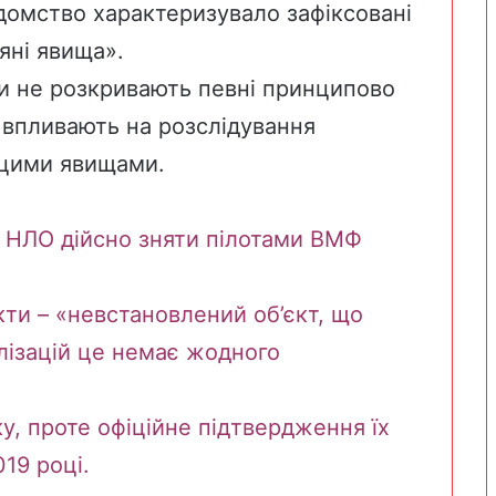
домство характеризувало зафіксовані
яні явища».
ки не розкривають певні принципово
е впливають на розслідування
 цими явищами.
 НЛО дійсно зняти пілотами ВМФ
кти – «невcтановлений об’єкт, що
ілізацій це немає жодного
ку, проте офіційне підтвердження їх
2019 році.