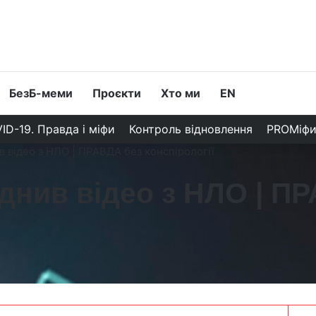
БезБ-меми
Проєкти
Хто ми
EN
ID-19. Правда і міфи
Контроль відновлення
PROМіф
 відео з НЛО | ПРАВДА без конспірології
днив відео з НЛО | П