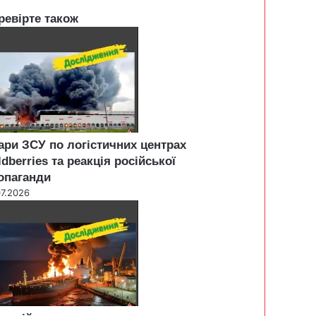
ревірте також
ари ЗСУ по логістичних центрах
ldberries та реакція російської
опаганди
07.2026