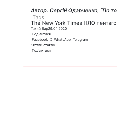
Автор. Сергій Одарченко,
“По то
Tags
The New York Times
НЛО
пентаго
Тихий Вир
29.04.2020
Поділитися
Facebook
X
WhatsApp
Telegram
Читати статтю
Поділитися
F
X
W
T
V
P
a
h
e
i
r
c
a
l
b
i
e
t
e
e
n
b
s
g
r
t
o
A
r
o
p
a
k
p
m