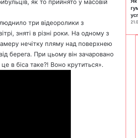
ибульців, як то прийнято у масовій
Як
гу
.
ус
люднило три відеоролики з
21.
трі, зняті в різні роки. На одному з
камеру нечітку пляму над поверхнею
від берега. При цьому він зачаровано
це в біса таке?! Воно крутиться».