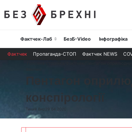
Головна
Фактчек-Лаб
БезБ-Video
Інфографіка
Фактчек
Пропаганда-СТОП
Фактчек NEWS
COV
Головна сторінка
/
Фактчек
/
Пентагон оприлюднив
Фактчек
Пентагон оприлю
конспірології
Тихий Вир
29.04.2020