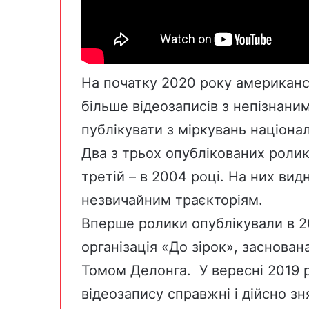
На початку 2020 року американсь
більше відеозаписів з непізнаним
публікувати з міркувань націона
Два з трьох опублікованих ролика
третій – в 2004 році. На них видн
незвичайним траєкторіям.
Вперше ролики опублікували в 20
організація «До зірок», заснова
Томом Делонга. У вересні 2019
відеозапису справжні і дійсно з