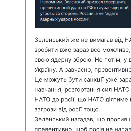
Зеленський же не вимагав від Н
зробити вже зараз все можливе,
свою ядерну зброю. Не потім, у в
Україну. А завчасно, превентивно
Це можуть бути санкції уже зара
навчання, розгортання сил НАТО 
НАТО до росії, що НАТО діятиме 
загрози від росії тощо.
Зеленський нагадав, що просив 
превентивно, щоб росія не напал