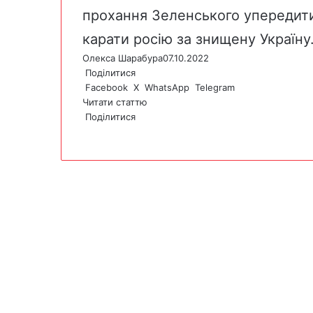
прохання Зеленського упередити
карати росію за знищену Україну
Олекса Шарабура
07.10.2022
Поділитися
Facebook
X
WhatsApp
Telegram
Читати статтю
Поділитися
F
X
W
T
V
P
a
h
e
i
r
c
a
l
b
i
e
t
e
e
n
b
s
g
r
t
o
A
r
o
p
a
k
p
m