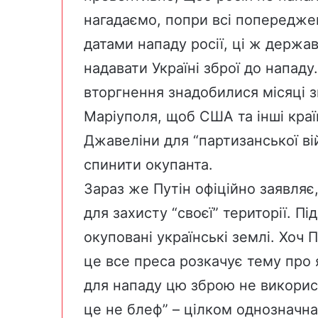
нагадаємо, попри всі попереджен
датами нападу росії, ці ж держав
надавати Україні зброї до напад
вторгнення знадобилися місяці зві
Маріуполя, щоб США та інші кра
Джавеліни для “партизанської ві
спинити окупанта.
Зараз же Путін офіційно заявляє
для захисту “своєї” території. Пі
окуповані українські землі. Хоч 
це все преса розкачує тему про я
для нападу цю зброю не використа
це не блеф” – цілком однозначна