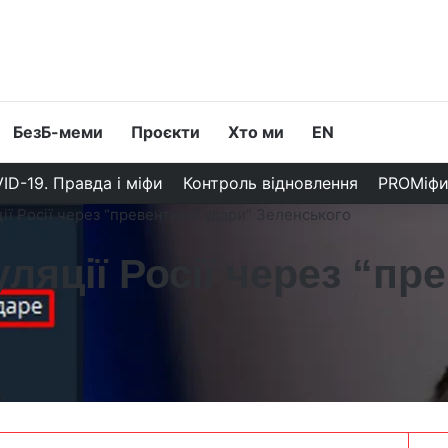
БезБ-меми
Проєкти
Хто ми
EN
ID-19. Правда і міфи
Контроль відновлення
PROМіф
ії Росії через “превентивні удари” Зеленського
ляції Росії через “пр