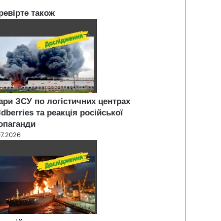
ревірте також
ари ЗСУ по логістичних центрах
ldberries та реакція російської
опаганди
07.2026