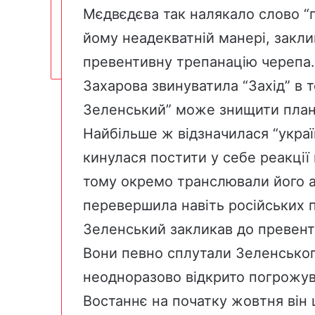
Мєдвєдєва так налякало слово “п
йому неадекватній манері, закл
превентивну трепанацію черепа.
Захарова звинуватила “Захід” в 
Зеленський” може знищити план
Найбільше ж відзначилася “укра
кинулася постити у себе реакції 
тому окремо транслювали його ау
перевершила навіть російських п
Зеленський закликав до превент
Вони певно сплутали Зеленськог
неодноразово відкрито погрожув
Востаннє на початку жовтня він 