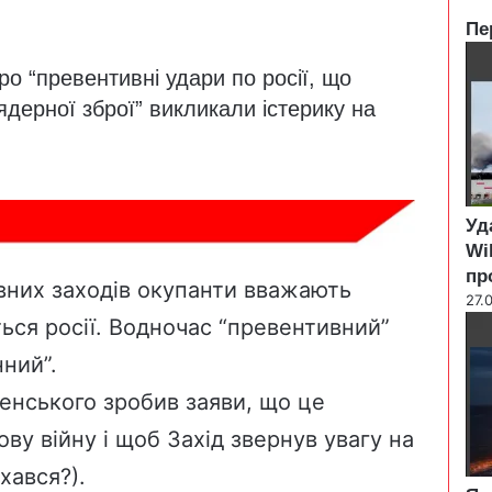
Пе
C
о “превентивні удари по росії, що
l
o
дерної зброї” викликали істерику на
s
e
Уд
Wi
пр
вних заходів окупанти вважають
27.
ься росії. Водночас “превентивний”
нний”.
енського зробив заяви, що це
ву війну і щоб Захід звернув увагу на
хався?).