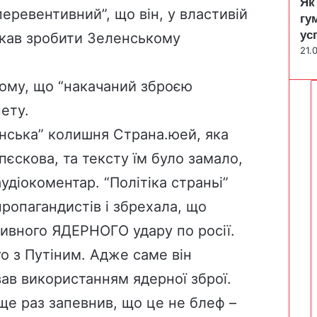
Як
еревентивний”, що він, у властивій
гу
ус
икав зробити Зеленському
21.
тому, що “накачаний зброєю
ету.
їнська” колишня Страна.юей, яка
пєскова, та тексту їм було замало,
діокоментар. “Політіка страньі”
ропагандистів і збрехала, що
ивного ЯДЕРНОГО удару по росії.
о з Путіним. Адже саме він
ав використанням ядерної зброї.
ще раз запевнив, що це не блеф –