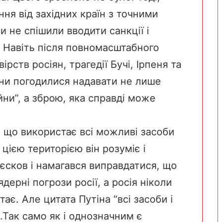
ня від західних країн з точними
и не спішили вводити санкції і
у. Навіть після повномасштабного
рств росіян, трагедії Бучі, Ірпеня та
їни погодилися надавати не лише
йни”, а зброю, яка справді може
, що використає всі можливі засоби
д цією територією він розуміє і
Пєсков і намагався виправдатися, що
дерні погрози росії, а росія ніколи
є. Але цитата Путіна “всі засоби і
.Так само як і однозначним є