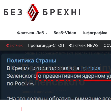
Головна
Фактчек-Лаб
БезБ-Video
Інфографіка
Фактчек
Пропаганда-СТОП
Фактчек NEWS
COV
Головна сторінка
/
Фактчек
/
Переляк та маніпуляц
Фактчек
Переляк та маніпу
Зеленського
Олекса Шарабура
07.10.2022