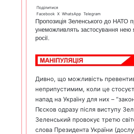
Поділитися
Facebook
X
WhatsApp
Telegram
Пропозиція Зеленського до НАТО пр
унеможливлять застосування нею я
росії.
Дивно, що можливість превенти
неприпустимим, коли це стосуєт
напад на Україну для них – “зако
Пєсков одразу після виступу Зел
Зеленський провокує третю світо
слова Президента України (дослу