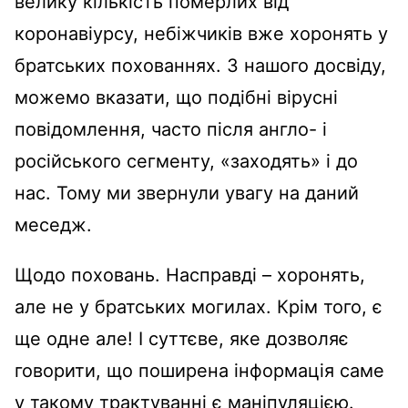
велику кількість померлих від
коронавіурсу, небіжчиків вже хоронять у
братських похованнях. З нашого досвіду,
можемо вказати, що подібні вірусні
повідомлення, часто після англо- і
російського сегменту, «заходять» і до
нас. Тому ми звернули увагу на даний
меседж.
Щодо поховань. Насправді – хоронять,
але не у братських могилах. Крім того, є
ще одне але! І суттєве, яке дозволяє
говорити, що поширена інформація саме
у такому трактуванні є маніпуляцією.