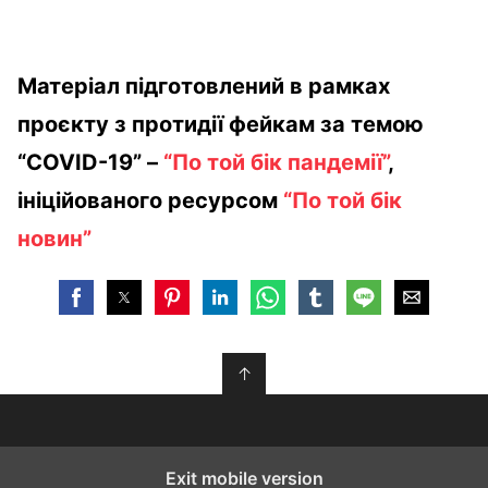
Матеріал підготовлений в рамках
проєкту з протидії фейкам за темою
“COVID-19” –
“По той бік пандемії”
,
ініційованого ресурсом
“По той бік
новин”
↑
Exit mobile version