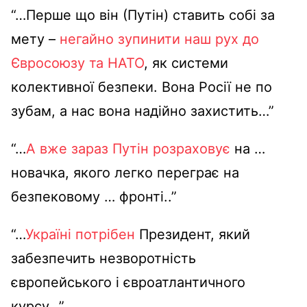
“…Перше що він (Путін) ставить собі за
мету –
негайно зупинити наш рух до
Євросоюзу та НАТО
, як системи
колективної безпеки. Вона Росії не по
зубам, а нас вона надійно захистить…”
“…
А вже зараз Путін розраховує
на …
новачка, якого легко переграє на
безпековому … фронті..”
“…
Україні потрібен
Президент, який
забезпечить незворотність
європейського і євроатлантичного
курсу…”