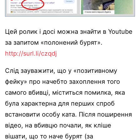
Цей ролик і досі можна знайти в Youtube
за запитом «полонений бурят».
http://surl.li/czqdj
Слід зауважити, що у «позитивному
фейку» про начебто захоплення того
самого вбивці, міститься помилка, яка
була характерна для перших спроб
встановити особу ката. Після поширення
відео, на вбивцю почали, як кліше
вішати, що то наче бурят (за