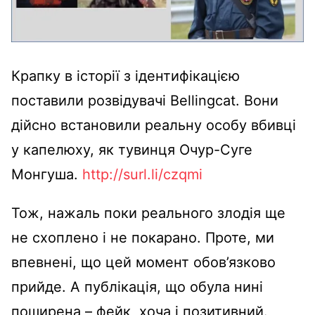
Крапку в історії з ідентифікацією
поставили розвідувачі Bellingcat. Вони
дійсно встановили реальну особу вбивці
у капелюху, як тувинця Очур-Суге
Монгуша.
http://surl.li/czqmi
Тож, нажаль поки реального злодія ще
не схоплено і не покарано. Проте, ми
впевнені, що цей момент обов’язково
прийде. А публікація, що обула нині
поширена – фейк, хоча і позитивний.