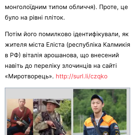
монголоїдним типом обличчя). Проте, це
було на рівні пліток.
Потім його помилково ідентифікували, як
жителя міста Еліста (республіка Калмикія
в РФ) віталія арошанова, що внесений
навіть до переліку злочинців на сайті
«Миротворець».
http://surl.li/czqko