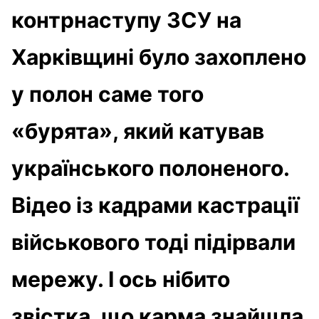
контрнаступу ЗСУ на
Харківщині було захоплено
у полон саме того
«бурята», який катував
українського полоненого.
Відео із кадрами кастрації
військового тоді підірвали
мережу. І ось нібито
звістка, що карма знайшла