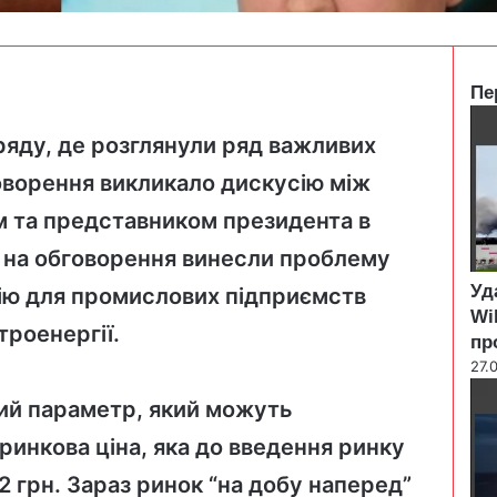
Пе
C
l
ряду
, де розглянули ряд важливих
o
говорення викликало дискусію між
s
e
м та представником президента в
 на обговорення винесли проблему
Уд
ію для промислових підприємств
Wi
троенергії.
пр
27.
ий параметр, який можуть
 ринкова ціна, яка до введення ринку
2 грн. Зараз ринок “на добу наперед”