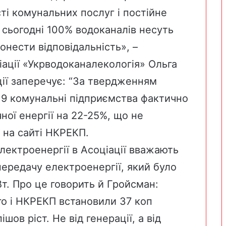
ті комунальних послуг і постійне
ї сьогодні 100% водоканалів несуть
онести відповідальність», –
ації «Укрводоканалекологія» Ольга
ції заперечує: “За твердженням
2019 комунальні підприємства фактично
ої енергії на 22-25%, що не
 на сайті НКРЕКП
.
лектроенергії в Асоціації вважають
ередачу електроенергії, який було
Вт. Про це говорить й Гройсман:
го і НКРЕКП встановили 37 коп
шов ріст. Не від генерації, а від