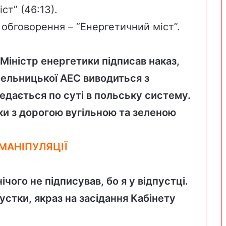
ст” (
46:13
).
 обговорення – “Енергетичний міст”.
іністр енергетики підписав наказ,
мельницької АЕС виводиться з
едається по суті в польську систему.
ки з дорогою вугільною та зеленою
МАНІПУЛЯЦІЇ
ічого не підписував, бо я у відпустці.
устки, якраз на засідання Кабінету