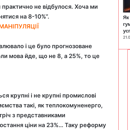
и практично не відбулося. Хоча ми
ятися на 8-10%”.
Як
гу
МАНІПУЛЯЦІЇ
ус
21.
лювало і це було прогнозоване
оли мова йде, що не 8, а 25%, то це
ся крупні і не крупні промислові
иємства такі, як теплокомуненерго,
стріч з представниками
остання ціни на 23%… Таку реформу