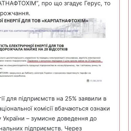
ТНАФТОХІМ”, про що згадує Герус, то
орожчання
.
ї для підприємств на 25%
заявили в
аціональної комісії вбачаються ознаки
у України – зумисне доведення до
нальних підприємств. Через