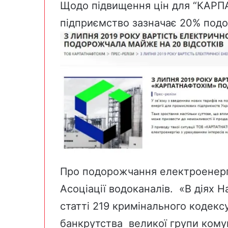
Щодо підвищення цін для “КАРПА
підприємство зазначає
20% под
Про
подорожчання електроенергі
Асоціації водоканалів. «В діях Н
статті 219 кримінального кодекс
банкрутства великої групи кому