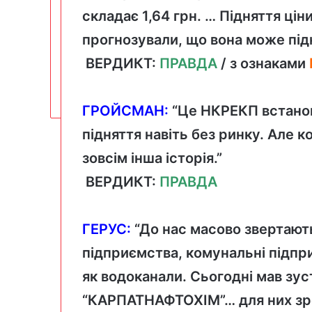
складає 1,64 грн. … Підняття цін
прогнозували, що вона може підн
ВЕРДИКТ:
ПРАВДА
/ з ознаками
ГРОЙСМАН:
“Це НКРЕКП встанов
підняття навіть без ринку. Але к
зовсім інша історія.”
ВЕРДИКТ:
ПРАВДА
ГЕРУС:
“До нас масово звертають
підприємства, комунальні підпр
як водоканали. Сьогодні мав зу
“КАРПАТНАФТОХІМ”… для них зр