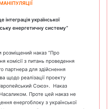
МАНІПУЛЯЦІЇ
е інтеграція української
йську енергетичну систему”
ки розміщений
наказ
“Про
я комісії з питань проведення
го партнера для здійснення
а щодо реалізації проекту
«Європейський Союз». Наказ
 Насаликом. Проте цей наказ не
ення енергоблоку з української