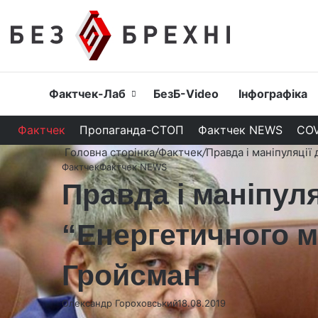
Головна
Фактчек-Лаб
БезБ-Video
Інфографіка
Фактчек
Пропаганда-СТОП
Фактчек NEWS
COV
Головна сторінка
/
Фактчек
/
Правда і маніпуляції
Фактчек
Фактчек NEWS
Правда і маніпул
“Енергетичного м
Гройсман
Олександр Гороховський
18.08.2019