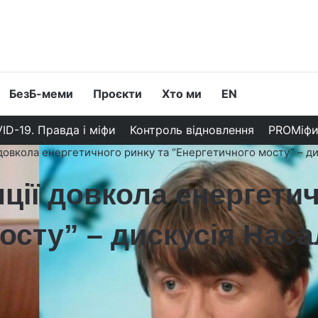
БезБ-меми
Проєкти
Хто ми
EN
ID-19. Правда і міфи
Контроль відновлення
PROМіф
 довкола енергетичного ринку та “Енергетичного мосту” – д
яції довкола енергети
осту” – дискусія Наса