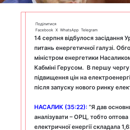
Поділитися
Facebook
X
WhatsApp
Telegram
14 серпня відбулося
засідання У
питань енергетичної галузі. Об
міністром енергетики Насалико
Кабміні Герусом.
В першу чергу
підвищення цін на електроенерг
після запуску нового ринку елек
НАСАЛИК (35:22):
“Я дав основн
аналізувати – ОРЦ, тобто оптова
електричної енергії складала 1,6