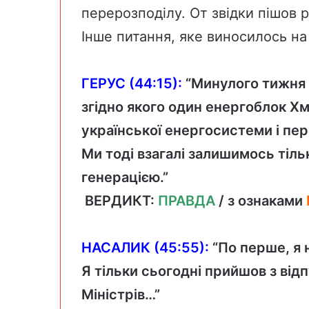
перерозподілу. От звідки пішов рі
Інше питання, яке виносилось на
ГЕРУС (44:15):
“Минулого тижня М
згідно якого один енергоблок Х
української енергосистеми і пер
Ми тоді взагалі залишимось тіль
генерацією.”
ВЕРДИКТ:
ПРАВДА
/ з ознаками
НАСАЛИК (45:55):
“По перше, я н
Я тільки сьогодні прийшов з відп
Міністрів…”