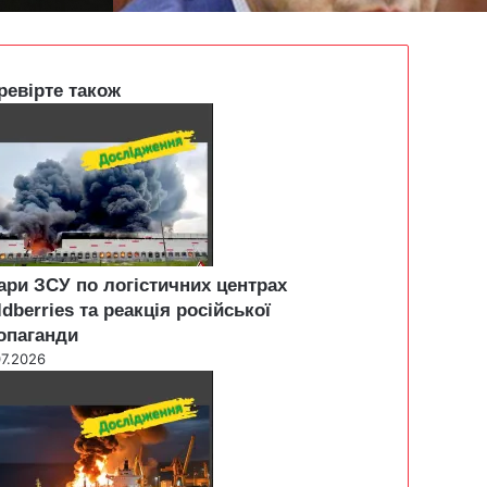
ревірте також
ари ЗСУ по логістичних центрах
ldberries та реакція російської
опаганди
07.2026