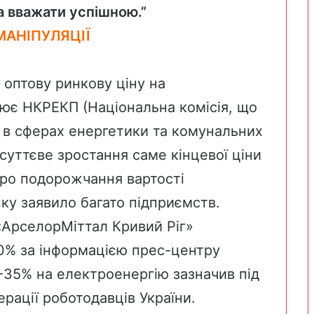
а вважати успішною.”
МАНІПУЛЯЦІЇ
 оптову ринкову ціну на
лює
НКРЕКП
(Національна комісія, що
 в сферах енергетики та комунальних
 суттєве зростання саме кінцевої ціни
ро подорожчання вартості
нку заявило багато підприємств.
«АрселорМіттал Кривий Ріг»
20%
за інформацією прес-центру
20-35% на електроенергію зазначив під
ерації роботодавців України.