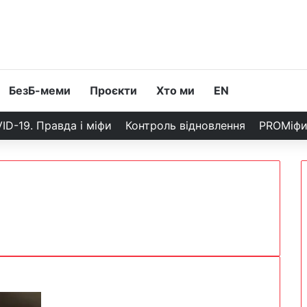
БезБ-меми
Проєкти
Хто ми
EN
ID-19. Правда і міфи
Контроль відновлення
PROМіф