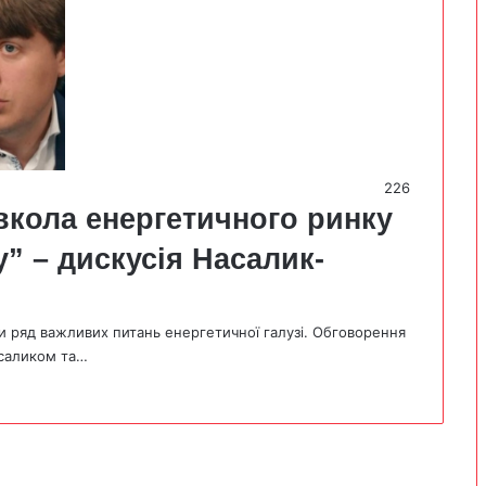
226
овкола енергетичного ринку
” – дискусія Насалик-
ли ряд важливих питань енергетичної галузі. Обговорення
асаликом та…