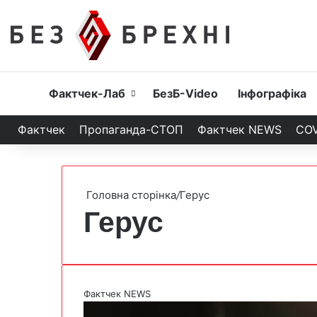
Головна
Фактчек-Лаб
БезБ-Video
Інфографіка
Фактчек
Пропаганда-СТОП
Фактчек NEWS
COV
Головна сторінка
/
Герус
Герус
Фактчек NEWS