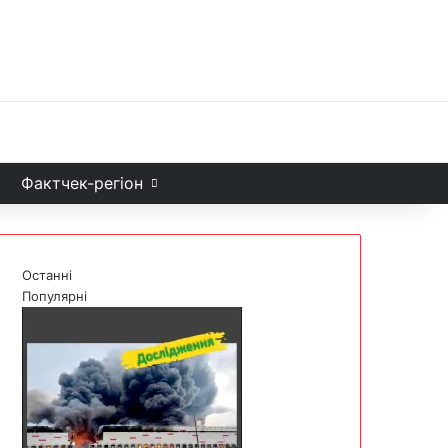
Facebook
X
YouTube
Instagram
Telegram
TikTok
Sea
и
Фактчек-регіон
Останні
Популярні