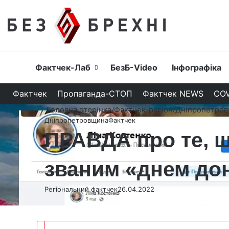
Головна
Фактчек-Лаб
БезБ-Video
Інфографіка
Фактчек
Пропаганда-СТОП
Фактчек NEWS
COV
Головна сторінка
/
Фактчек-регіон
/
Дніпропетро
Дніпропетровщина
Фактчек
ПРАВДА про те, щ
званим «днем дон
Регіональний фактчек
26.04.2022