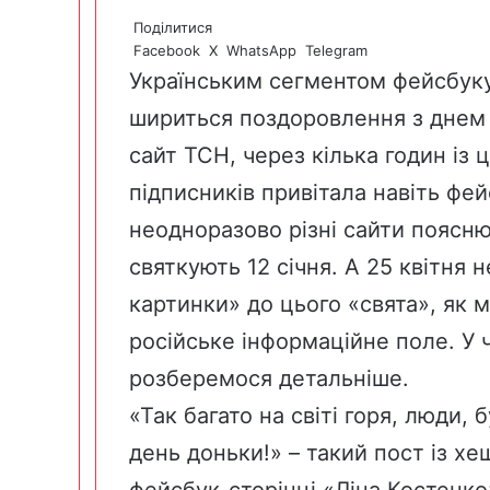
Поділитися
Facebook
X
WhatsApp
Telegram
Українським сегментом фейсбуку 
шириться поздоровлення з днем 
сайт ТСН, через кілька годин із 
підписників привітала навіть фе
неодноразово різні сайти поясню
святкують 12 січня. А 25 квітня 
картинки» до цього «свята», як 
російське інформаційне поле. У 
розберемося детальніше.
«Так багато на світі горя, люди,
день доньки!» – такий пост із х
фейсбук-сторінці «Ліна Костенко»