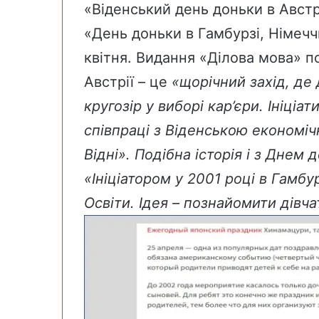
«Віденський день доньки в Австрії
«День доньки в Гамбурзі, Німеччи
квітня. Видання «Ділова мова» п
Австрії – це
«
щорічний захід, де
кругозір у виборі кар’єри. Ініціа
співпраці з Віденською економіч
Відні». Подібна історія і з Днем 
«Ініціатором у 2001 році в Гамб
Освіти. Ідея – познайомити дівч