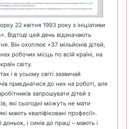
рку 22 квітня 1993 року з ініціативи
n
». Відтоді цей день відзначають
ня. Він охоплює «37 мільйонів дітей,
нах робочих місць по всій країні, на
країн світу.
ах і в усьому світі зазвичай
чів приєднатися до них на роботі, але
робітників запрошувати дітей з
ів, які сьогодні можуть не мати
кі мають кваліфіковані професії».
 доньок, і синів до праці – мають і