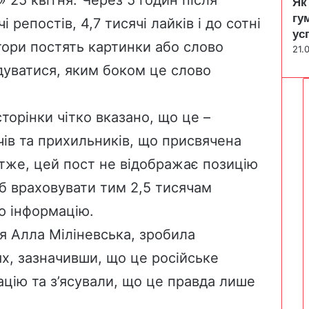
Як
гу
і репостів, 4,7 тисячі лайків і до сотні
ус
ори постять картинки або слово
21.
дуватися, яким боком це слово
торінки чітко вказано, що це –
чів та прихильників, що присвячена
Отже, цей пост не відображає позицію
 б враховувати тим 2,5 тисячам
ю інформацію.
я Алла Міліневська, зробила
х, зазначивши, що це російське
цію та з’ясували, що це правда лише