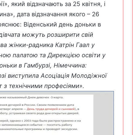
», який відзначають за 25 квітня, і
на», дата відзначання якого – 26
ояснює: Віденський день доньки в
 дівчата можуть розширити свій
тива жінки-радника Катрін Гаал у
ною палатою та Дирекцією освіти у
доньки в Гамбурзі, Німеччина:
урзі виступила Асоціація Молодіжної
ат з технічними професіями».