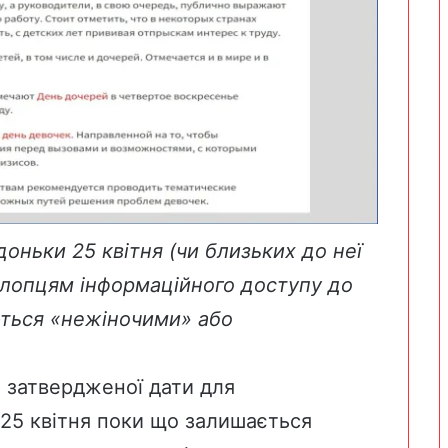
доньки 25 квітня (чи близьких до неї
 хлопцям інформаційного доступу до
ються «нежіночими» або
о затвердженої дати для
 25 квітня поки що залишається