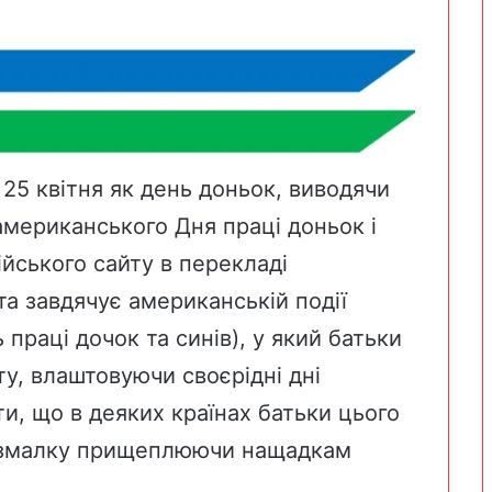
 25 квітня як день доньок, виводячи
американського Дня праці доньок і
ійського сайту в перекладі
а завдячує американській події
праці дочок та синів), у який батьки
ту, влаштовуючи своєрідні дні
ти, що в деяких країнах батьки цього
, змалку прищеплюючи нащадкам