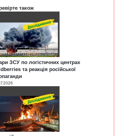
ревірте також
ари ЗСУ по логістичних центрах
ldberries та реакція російської
опаганди
07.2026