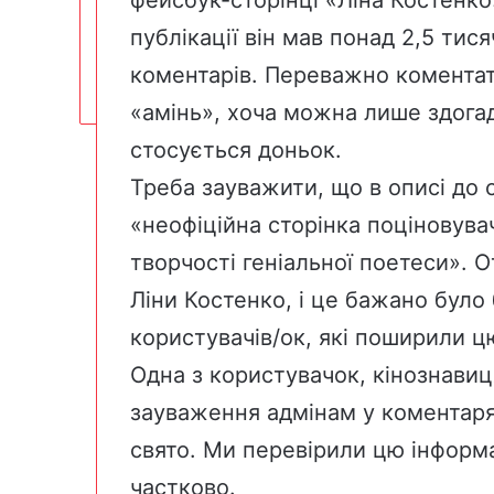
публікації він мав понад 2,5 тисяч
коментарів. Переважно коментат
«амінь», хоча можна лише здога
стосується доньок.
Треба зауважити, що в описі до с
«неофіційна сторінка поціновува
творчості геніальної поетеси». 
Ліни Костенко, і це бажано було
користувачів/ок, які поширили ц
Одна з користувачок, кінознавиц
зауваження адмінам у коментаря
свято. Ми перевірили цю інформа
частково.