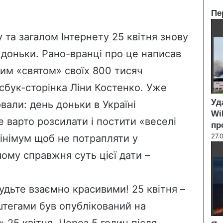
Пе
C
l
та загалом Інтернету 25 квітня знову
o
доньки. Рано-вранці про це написав
s
e
цим «святом» своїх 800 тисяч
йсбук-сторінка Ліни Костенко. Уже
Уд
вали: день доньки в Україні
Wi
не варто розсилати і постити «веселі
пр
27.
мінімум щоб не потрапляти у
чому справжня суть цієї дати –
 будьте взаємно красивими! 25 квітня –
ештегами був опублікований на
 25 квітня. Через 5 годин після