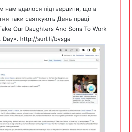
 нам вдалося підтвердити, що в
тня таки святкують День праці
ake Our Daughters And Sons To Work
k Day».
http://surl.li/bvsga