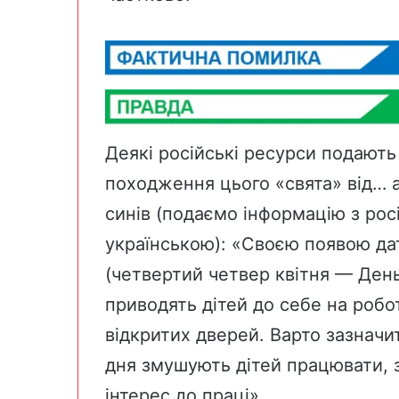
Деякі російські ресурси подають
походження цього «свята» від… 
синів (подаємо інформацію з рос
українською): «Своєю появою дат
(четвертий четвер квітня — День 
приводять дітей до себе на робо
відкритих дверей. Варто зазначи
дня змушують дітей працювати
інтерес до праці».