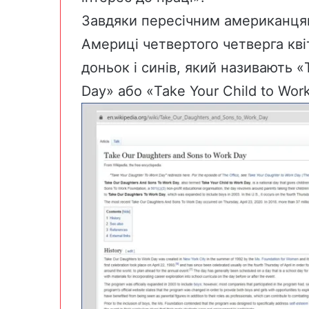
Завдяки пересічним американцям
Америці четвертого четверга кві
доньок і синів,
який називають
«T
Day» або «Take Your Child to Wor