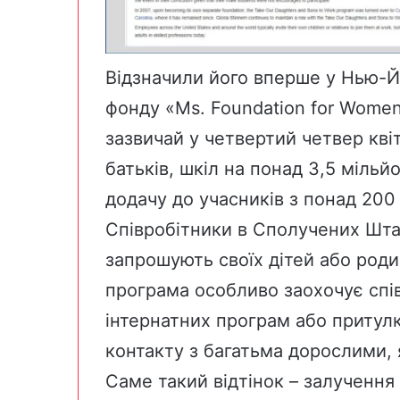
Відзначили його вперше у Нью-Йо
фонду «
Ms. Foundation for Wome
зазвичай у четвертий четвер квіт
батьків, шкіл на понад 3,5 мільйо
додачу до учасників з понад 200 
Співробітники в Сполучених Штат
запрошують своїх дітей або роди
програма особливо заохочує спів
інтернатних програм або притулк
контакту з багатьма дорослими, я
Саме такий відтінок – залучення і