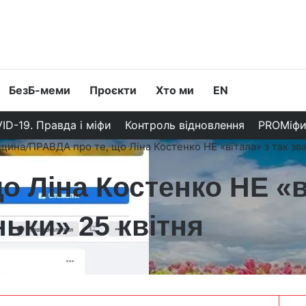
БезБ-меми
Проєкти
Хто ми
EN
ID-19. Правда і міфи
Контроль відновлення
PROМіф
вщина
/
ПРАВДА про те, що Ліна Костенко НЕ «вітала» з так зв
о Ліна Костенко НЕ «в
ьки» 25 квітня