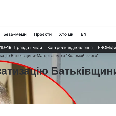
БезБ-меми
Проєкти
Хто ми
EN
ID-19. Правда і міфи
Контроль відновлення
PROМіф
ацію Батьківщини-Матері фірмою “Коломойського”
атизацію Батьківщин