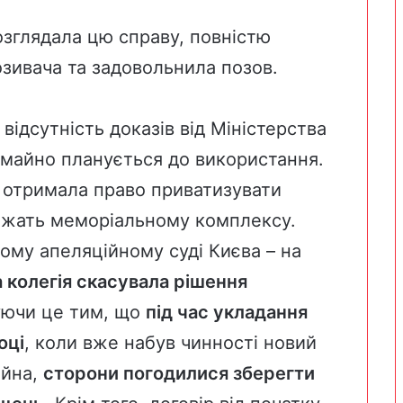
зглядала цю справу, повністю
озивача та
задовольнила
позов.
відсутність доказів від Міністерства
 майно планується до використання.
 отримала право приватизувати
ежать меморіальному комплексу.
ному апеляційному суді Києва – на
 колегія скасувала рішення
уючи це тим, що
під час укладання
оці
, коли вже набув чинності новий
айна,
сторони погодилися зберегти