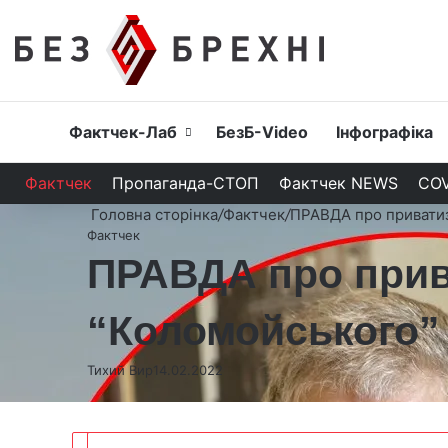
Головна
Фактчек-Лаб
БезБ-Video
Інфографіка
Фактчек
Пропаганда-СТОП
Фактчек NEWS
COV
Головна сторінка
/
Фактчек
/
ПРАВДА про приватиз
Фактчек
ПРАВДА про прив
“Коломойського”
Тихий Вир
14.02.2022