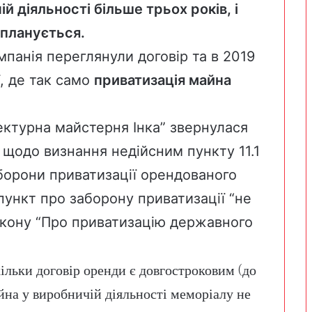
й діяльності більше трьох років, і
 планується.
панія переглянули договір та в 2019
ї, де так само
приватизація майна
тектурна майстерня Інка” звернулася
 щодо визнання недійсним пункту 11.1
борони приватизації орендованого
пункт про заборону приватизації “не
закону “Про приватизацію державного
кільки договір оренди є довгостроковим (до
йна у виробничій діяльності меморіалу не