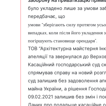
заборону на приватизацію прим
було укладено лише за умови заб
передбачає, що
умови “зберігають силу протягом усьо
випадках, коли після його укладення 
погіршують становище орендаря”.
ТОВ “Архітектурна майстерня Ін
апеляції та звернулася до Верхов
Касаційний господарський суд ск
спрямував справу на новий розгл
суд залишив без задоволення ап
майна України, а рішення Господ
09.02.2021 залишив без змін і по
Даних про подальше касаційне 