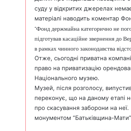
суду у відкритих джерелах нема
матеріалі наводить
коментар Фо
“Фонд держмайна категорично не пого
підготував касаційне звернення до Вер
в рамках чинного законодавства відст
Отже, сьогодні приватна компані
право на приватизацію орендова
Національного музею.
Музей, після розголосу, випусти
переконує, що на даному етапі н
про скасування заборони на неї.
монументом “Батьківщина-Мати”