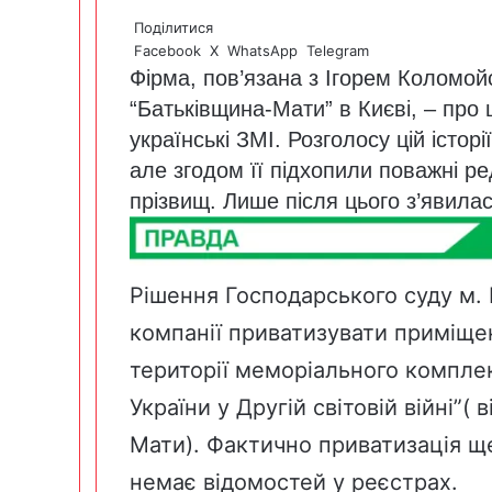
Поділитися
Facebook
X
WhatsApp
Telegram
Фірма, пов’язана з Ігорем Коломой
“Батьківщина-Мати” в Києві, – про
українські ЗМІ. Розголосу цій історі
але згодом її підхопили поважні ред
прізвищ. Лише після цього з’явил
Рішення Господарського суду м. 
компанії приватизувати приміще
території меморіального комплек
України у Другій світовій війні”(
Мати). Фактично приватизація ще
немає відомостей у реєстрах.