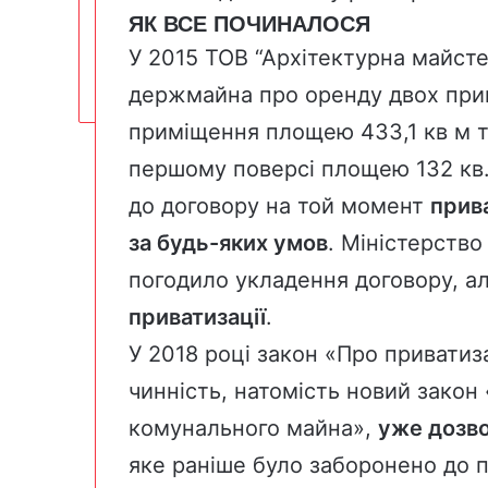
ЯК ВСЕ ПОЧИНАЛОСЯ
У 2015 ТОВ “Архітектурна майсте
держмайна про оренду двох при
приміщення площею 433,1 кв м 
першому поверсі площею 132 кв. 
до
договору
на той момент
прива
за будь-яких умов
. Міністерств
погодило укладення договору, а
приватизації
.
У 2018 році закон «Про привати
чинність, натомість новий закон
комунального майна»,
уже дозв
яке раніше було заборонено до п