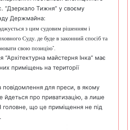
є. “Дзеркало Тижня” у своєму
нду Держмайна
:
джується з цим судовим рішенням і
ховного Суду, де буде в законний спосіб та
оювати свою позицію”.
я “Архітектурна майстерня Інка” має
них приміщень на території
в повідомлення для преси, в якому
е йдеться про приватизацію, а лише
 І головне, що це приміщення не під
.