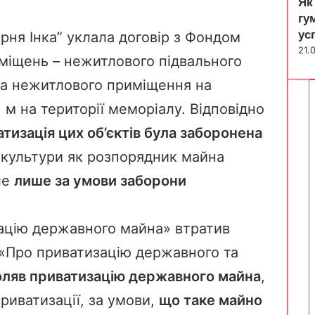
Як
гу
ус
рня Інка” уклала договір з Фондом
21.
міщень – нежитлового підвального
та нежитлового приміщення на
м на території меморіалу. Відповідно
тизація цих об’єктів була заборонена
о культури як розпорядник майна
ле
лише за умови заборони
зацію державного майна» втратив
 «Про приватизацію державного та
оляв приватизацію державного майна
,
риватизації, за умови,
що таке майно