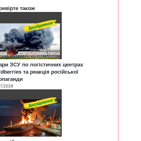
ревірте також
ари ЗСУ по логістичних центрах
ldberries та реакція російської
опаганди
07.2026