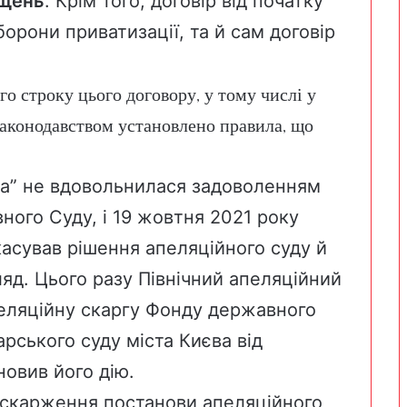
іщень
. Крім того, договір від початку
орони приватизації, та й сам договір
го строку цього договору, у тому числі у
законодавством установлено правила, що
ка” не вдовольнилася задоволенням
ного Суду, і 19 жовтня 2021 року
асував рішення апеляційного суду й
яд. Цього разу Північний апеляційний
еляційну скаргу Фонду державного
арського суду міста Києва від
новив його дію.
оскарження постанови апеляційного