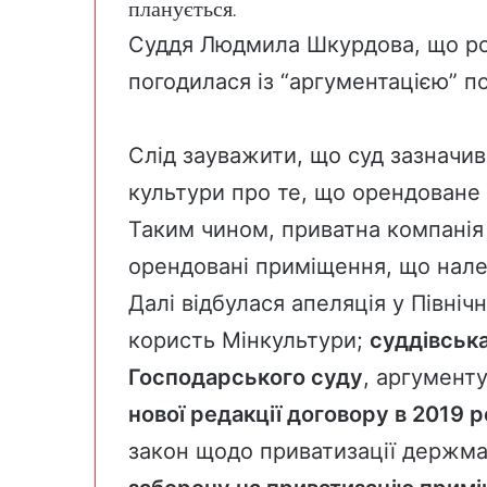
планується.
Суддя Людмила Шкурдова, що ро
погодилася із “аргументацією” п
Слід зауважити, що суд зазначив 
культури про те, що орендоване
Таким чином, приватна компанія
орендовані приміщення, що нал
Далі відбулася апеляція у Північ
користь Мінкультури;
суддівська
Господарського суду
, аргумент
нової редакції договору в 2019 р
закон щодо приватизації держм