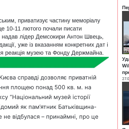
Пе
C
ським, приватизує частину меморіалу
l
o
 це 10-11 лютого почали писати
s
ї
надав
лідер Демсокири
Антон Швець
,
e
акції, уже із вказанням конкретних дат і
ася реакція музею та Фонду Держмайна.
Уд
Wi
пр
Києва справді дозволяє приватній
27.
ння площею понад 500 кв. м. на
су “Національний музей історії
 відомий як пам’ятник Батьківщина-
 не відбулася – принаймні, про це