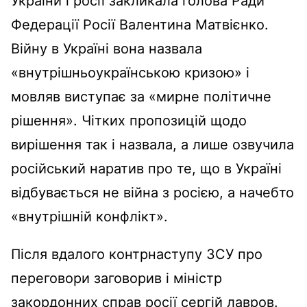
України і росії закликала голова Ради
Федерації Росії Валентина Матвієнко.
Війну в Україні вона назвала
«внутрішньоукраїнською кризою» і
мовляв виступає за «мирне політичне
рішення». Чітких пропозицій щодо
вирішення так і назвала, а лише озвучила
російський наратив про те, що в Україні
відбувається не війна з росією, а начебто
«внутрішній конфлікт».
Після вдалого контрнаступу ЗСУ про
переговори заговорив і міністр
закордонних справ росії сергій лавров.