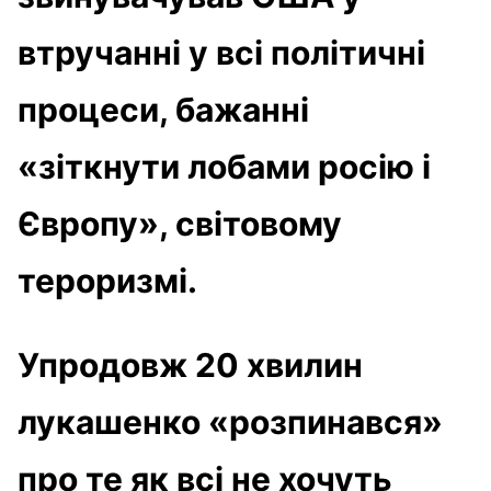
втручанні у всі політичні
процеси, бажанні
«зіткнути лобами росію і
Європу», світовому
тероризмі.
Упродовж 20 хвилин
лукашенко «розпинався»
про те як всі не хочуть