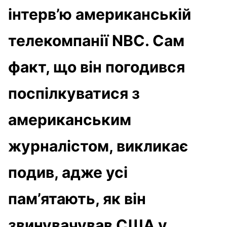
інтерв’ю американській
телекомпанії NBC. Сам
факт, що він погодився
поспілкуватися з
американським
журналістом, викликає
подив, адже усі
пам’ятають, як він
звинувачував США у