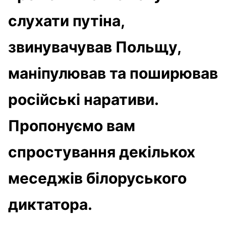
слухати путіна,
звинувачував Польщу,
маніпулював та поширював
російські наративи.
Пропонуємо вам
спростування декількох
меседжів білоруського
диктатора.