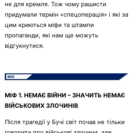
не для кремля. Тож чому рашисти
придумали термін «спецоперація» і які за
цим криються міфи та штампи
пропаганди, які нам ще можуть
відгукнутися.
МІФ 1. НЕМАЄ ВІЙНИ – ЗНАЧИТЬ НЕМАЄ
ВІЙСЬКОВИХ ЗЛОЧИНІВ
Після трагедії у Бучі світ почав не тільки
говорити про військові злочини, але