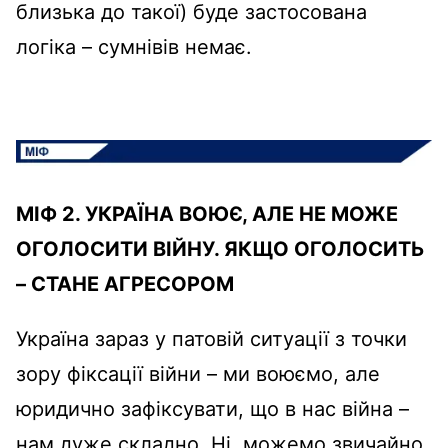
близька до такої) буде застосована
логіка – сумнівів немає.
МІФ 2. УКРАЇНА ВОЮЄ, АЛЕ НЕ МОЖЕ
ОГОЛОСИТИ ВІЙНУ. ЯКЩО ОГОЛОСИТЬ
– СТАНЕ АГРЕСОРОМ
Україна зараз у патовій ситуації з точки
зору фіксації війни – ми воюємо, але
юридично зафіксувати, що в нас війна –
нам дуже складно. Ні, можемо звичайно,