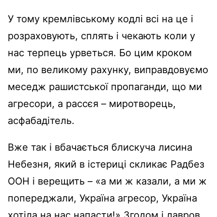
У тому кремлівському кодлі всі на це і
розраховують, сплять і чекають коли у
нас терпець урветься. Бо цим кроком
ми, по великому рахунку, виправдовуємо
меседж рашистської пропаганди, що ми
агресори, а рассєя – миротворець,
асфабадітель.
Вже так і вбачається блискуча лисина
Небезня, який в істериці скликає Радбез
ООН і верещить – «а ми ж казали, а ми ж
попереджали, Україна агресор, Україна
хотіла на нас напасти!» Згодом і лавров