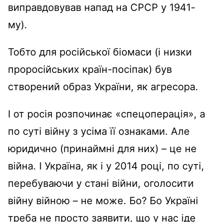
виправдовував напад на СРСР у 1941-
му).
Тобто для російської біомаси (і низки
проросійських країн-посіпак) був
створений образ України, як агресора.
І от росія розпочинає «спецоперація», а
по суті війну з усіма її ознаками. Але
юридично (принаймні для них) – це не
війна. І Україна, як і у 2014 році, по суті,
перебуваючи у стані війни, оголосити
війну війною – не може. Бо? Бо Україні
треба не просто заявити, що у нас іде