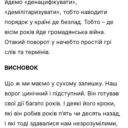
йдемо «денацифікувати»,
«демілітаризувати», тобто наводити
порядок у країні де безлад. Тобто – де
вісім років йде громадянська війна.
Отакий поворот у начебто простій грі
слів та термінів.
ВИСНОВОК
Що ж ми маємо у сухому залишку. Наш
ворог цинічний і підступний. Він готував
свої дії багато років. І деякі його кроки,
які він робив років п’ять чи десять назад,
і які тоді здавалися нам незрозумілими,