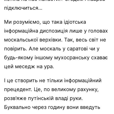
підключиться…
Ми розуміємо, що така ідіотська
інформаційна диспозиція лише у головах
москальської верхівки. Так, весь світ не
повірить. Але москаль у саратові чи у
будь-якому іншому мухосранську схаває
цей меседж на ура.
І це створить не тільки інформаційний
прецедент. Це, по великому рахунку,
розв’яже путінській владі руки.
Буквально через годину вони введуть