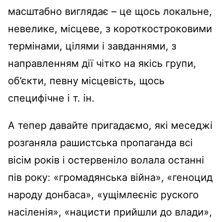
масштабно виглядає – це щось локальне,
невелике, місцеве, з короткостроковими
термінами, цілями і завданнями, з
направленням дії чітко на якісь групи,
об’єкти, певну місцевість, щось
специфічне і т. ін.
А тепер давайте пригадаємо, які меседжі
розганяла рашистська пропаганда всі
вісім років і остервеніло волала останні
пів року: «громадянська війна», «геноцид
народу донбаса», «ущімлеєніє руского
насіленія», «нацисти прийшли до влади»,