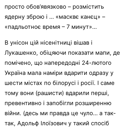
просто обов’явязково – розмістить
ядерну зброю і … «масквє канєц» –
«падльотноє время – 7 минут»…
В унісон цій нісенітниці вішав і
Лукашенко, обіцяючи показати мапи, де
помічено, що напередодні 24-лютого
Україна мала наміри вдарити одразу у
шести містах по білорусі і росії. І саме
тому вони (рашисти) вдарили перші,
превентивно і запобігли розширенню
війни. (десь ми правда це чуло… а так-
так, Адольф Ілоїзович у такий спосіб