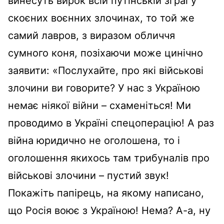
винесуть вирок всій путінській зграї у
скоєних воєнних злочинах, то той же
самий лавров, з виразом обличчя
сумного коня, позіхаючи може цинічно
заявити: «Послухайте, про які військові
злочини ви говорите? У нас з Україною
немає ніякої війни – схаменіться! Ми
проводимо в Україні спецоперацію! А раз
війна юридично не оголошена, то і
оголошення якихось там трибуналів про
військові злочини – пустий звук!
Покажіть папірець, на якому написано,
що Росія воює з Україною! Нема? А-а, ну