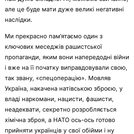
але це буде мати дуже великі негативні
наслідки.
Ми прекрасно пам’ятаємо один з
ключових меседжів рашистської
пропаганди, яким вони напередодні війни
і вже на її початку виправдовували свою,
так звану, «спецоперацію». Мовляв
Україна, накачена натівською зброєю, у
владі наркомани, нацисти, фашисти,
неадеквати, секретно розробляється
хімічна зброя, а НАТО ось-ось готово
прийняти українців у свої обійми і ну