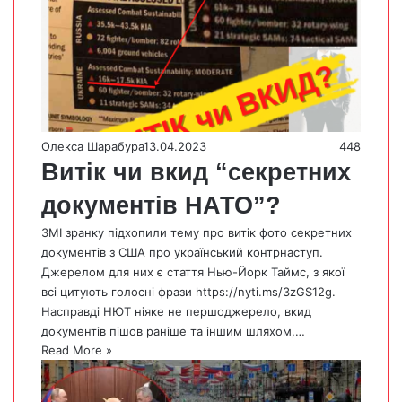
Олекса Шарабура
13.04.2023
448
Витік чи вкид “секретних
документів НАТО”?
ЗМІ зранку підхопили тему про витік фото секретних
документів з США про український контрнаступ.
Джерелом для них є стаття Нью-Йорк Таймс, з якої
всі цитують голосні фрази https://nyti.ms/3zGS12g.
Насправді НЮТ ніяке не першоджерело, вкид
документів пішов раніше та іншим шляхом,…
Read More »