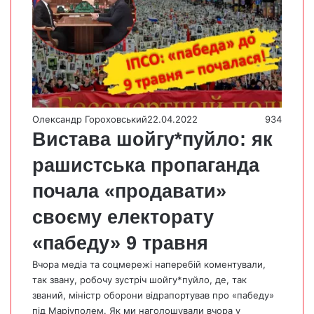
Олександр Гороховський
22.04.2022
934
Вистава шойгу*пуйло: як
рашистська пропаганда
почала «продавати»
своєму електорату
«пабеду» 9 травня
Вчора медіа та соцмережі наперебій коментували,
так звану, робочу зустріч шойгу*пуйло, де, так
званий, міністр оборони відрапортував про «пабеду»
під Маріуполем. Як ми наголошували вчора у