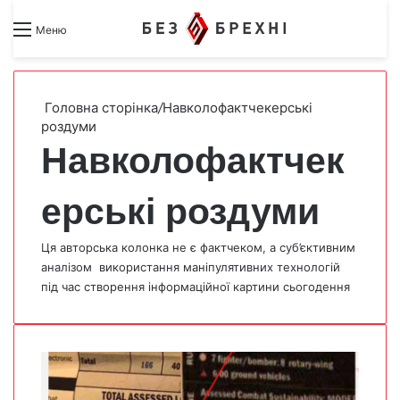
Search for
Switch skin
Меню
Головна сторінка
/
Навколофактчекерські
роздуми
Навколофактчек
ерські роздуми
Ця авторська колонка не є фактчеком, а суб’єктивним
аналізом використання маніпулятивних технологій
під час створення інформаційної картини сьогодення