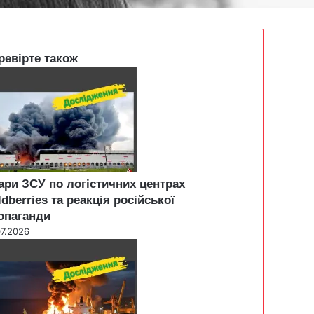
ревірте також
ари ЗСУ по логістичних центрах
ldberries та реакція російської
опаганди
07.2026