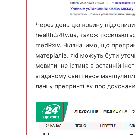
Через день цю новину підхопили і
health.24tv.ua
, також посилаютьс
medRxiv
. Відзначимо, що
препри
матеріалів, які можуть бути уточн
мовити, не істина в останній інст
згаданому сайті несе маніпуляти
дані у препринті як про доконани