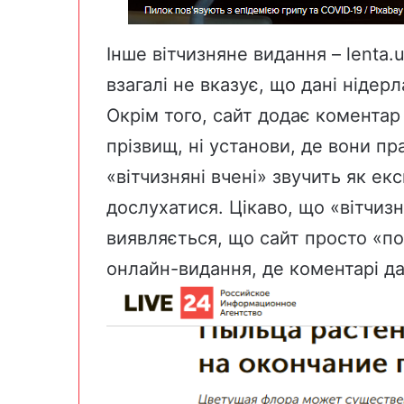
Інше вітчизняне видання –
lenta.
взагалі не вказує, що дані нідер
Окрім того, сайт додає коментар 
прізвищ, ні установи, де вони п
«вітчизняні вчені» звучить як ек
дослухатися. Цікаво, що «вітчизня
виявляється, що сайт просто «по
онлайн-видання, де коментарі да