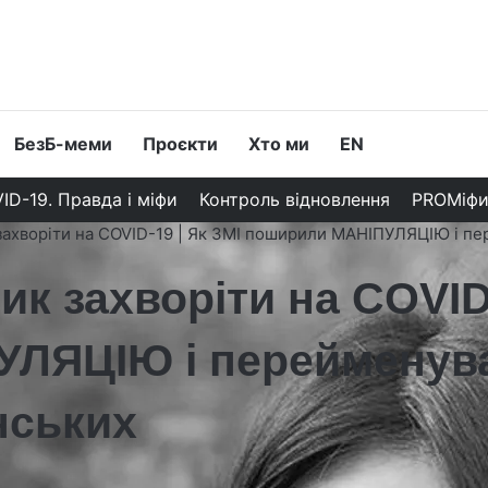
БезБ-меми
Проєкти
Хто ми
EN
ID-19. Правда і міфи
Контроль відновлення
PROМіф
захворіти на COVID-19 | Як ЗМІ поширили МАНІПУЛЯЦІЮ і пер
к захворіти на COVID-
ЛЯЦІЮ і перейменува
нських