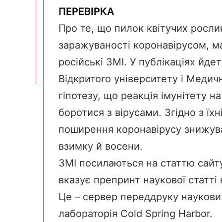
ПЕРЕВІРКА
Про те, що пилок квітучих росл
заражуваності коронавірусом, м
російські ЗМІ. У публікаціях йде
Відкритого університету і Медич
гіпотезу, що реакція імунітету 
боротися з вірусами. Згідно з ї
поширення коронавірусу знижува
взимку й восени.
ЗМІ посилаються
на статтю
сайт
вказує препринт наукової статті
Це – сервер переддруку наукови
лабораторія Cold Spring Harbor.