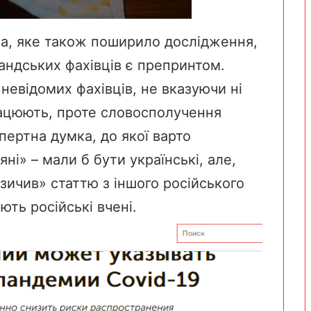
ua
, яке також поширило дослідження,
ландських фахівців є препринтом.
невідомих фахівців, не вказуючи ні
рацюють, проте словосполучення
спертна думка, до якої варто
ні» – мали б бути українські, але,
зичив» статтю з іншого російського
ють російські вчені.