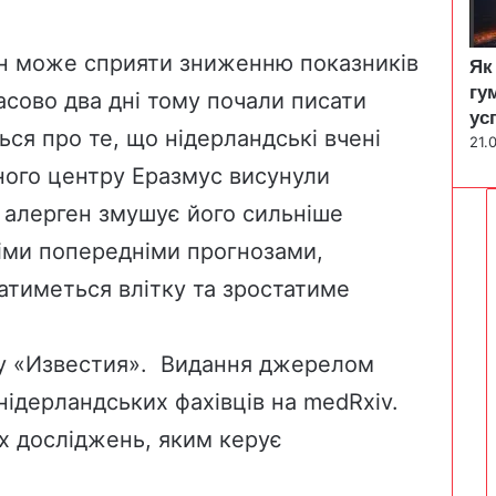
ин може сприяти зниженню показників
Як
гу
асово два дні тому почали писати
ус
ться про те, що нідерландські вчені
21.
ного центру Еразмус висунули
на алерген змушує його сильніше
хніми попередніми прогнозами,
тиметься влітку та зростатиме
у «Известия». Видання джерелом
 нідерландських фахівців на
medRxiv
.
х досліджень, яким керує