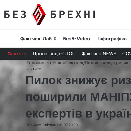
Головна
Фактчек-Лаб
БезБ-Video
Інфографіка
Фактчек
Пропаганда-СТОП
Фактчек NEWS
COV
Головна сторінка
/
Фактчек
/
Пилок знижує ризик 
Фактчек
Пилок знижує ризи
поширили МАНІПУ
експертів в украї
Величко Світлана
16.07.2020