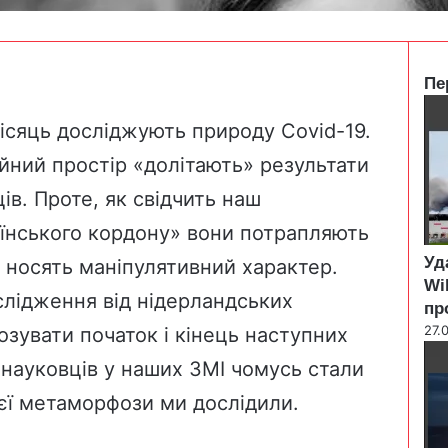
Пе
C
l
місяць досліджують природу Covid-19.
o
ійний простір «долітають» результати
s
e
в. Проте, як свідчить наш
аїнського кордону» вони потрапляють
Уд
 носять маніпулятивний характер.
Wi
ослідження від нідерландських
пр
27.
озувати початок і кінець наступних
науковців у наших ЗМІ чомусь стали
єї метаморфози ми дослідили.