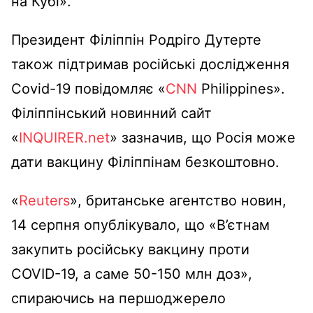
на Кубі».
Президент Філіппін Родріго Дутерте
також підтримав російські дослідження
Covid-19 повідомляє «
CNN
Philippines».
Філіппінський новинний сайт
«
INQUIRER.net
» зазначив, що Росія може
дати вакцину Філіппінам безкоштовно.
«
Reuters
», британське агентство новин,
14 серпня опублікувало, що «В’єтнам
закупить російську вакцину проти
COVID-19, а саме 50-150 млн доз»,
спираючись на першоджерело