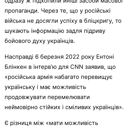
одразу ж підхопили иніші засоби масової
пропаганди. Через те, що у російські
війська не досягли успіху в бліцкригу, то
шукають інформацію задля підриву
бойового духу українців.
Насправді 6 березня 2022 року Ентоні
Блінкен в інтерв’ю для CNN заявив, що
«російська армія набагато перевищує
українську і має можливість
продовжувати перемелювати
неймовірно стійких і сміливих українців».
Є різниця між «мати можливість