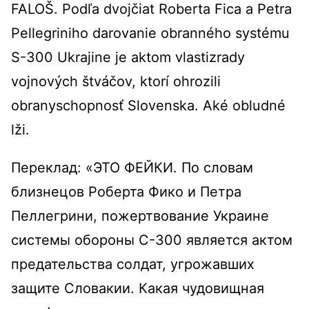
FALOŠ. Podľa dvojčiat Roberta Fica a Petra
Pellegriniho darovanie obranného systému
S-300 Ukrajine je aktom vlastizrady
vojnových štváčov, ktorí ohrozili
obranyschopnosť Slovenska. Aké obludné
lži.
Переклад: «ЭТО ФЕЙКИ. По словам
близнецов Роберта Фико и Петра
Пеллегрини, пожертвование Украине
системы обороны С-300 является актом
предательства солдат, угрожавших
защите Словакии. Какая чудовищная