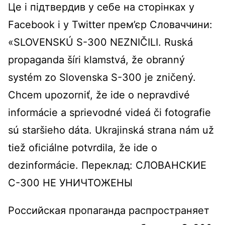
Це і підтвердив у себе на сторінках у
Facebook і у Twitter прем’єр Словаччини:
«SLOVENSKÚ S-300 NEZNIČILI. Ruská
propaganda šíri klamstvá, že obranný
systém zo Slovenska S-300 je zničený.
Chcem upozorniť, že ide o nepravdivé
informácie a sprievodné videá či fotografie
sú staršieho dáta. Ukrajinská strana nám už
tiež oficiálne potvrdila, že ide o
dezinformácie. Переклад: СЛОВАНСКИЕ
С-300 НЕ УНИЧТОЖЕНЫ
Российская пропаганда распространяет