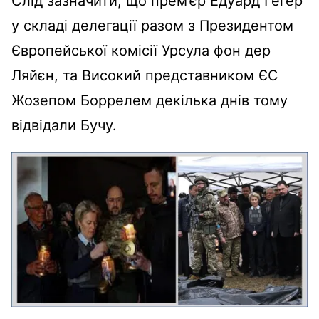
Слід зазначити, що прем’єр Едуард Гегер
у складі делегації разом з Президентом
Європейської комісії Урсула фон дер
Ляйєн, та Високий представником ЄС
Жозепом Боррелем декілька днів тому
відвідали Бучу.