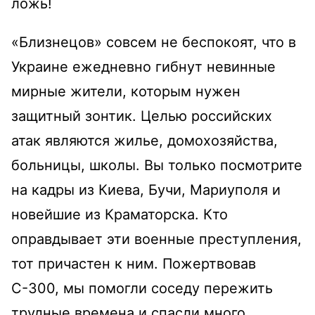
ложь!
«Близнецов» совсем не беспокоят, что в
Украине ежедневно гибнут невинные
мирные жители, которым нужен
защитный зонтик. Целью российских
атак являются жилье, домохозяйства,
больницы, школы. Вы только посмотрите
на кадры из Киева, Бучи, Мариуполя и
новейшие из Краматорска. Кто
оправдывает эти военные преступления,
тот причастен к ним. Пожертвовав
С-300, мы помогли соседу пережить
трудные времена и спасли много