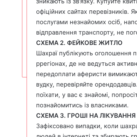
зникають із зв’язку. Купуйте кви
офіційних сайтах перевізників. 
послугами незнайомих осіб, напо
відправлення транспорту, не пог
СХЕМА 2. ФЕЙКОВЕ ЖИТЛО
Шахраї публікують оголошення п
ррегіонах, де не ведуться активн
передоплати аферисти вимикают
вудку, перевіряйте орендодавців.
поїхати, у вас є знайомі, попрос
познайомитись із власниками.
СХЕМА 3. ГРОШІ НА ЛІКУВАННЯ
Зафіксовано випадки, коли шахр
людей в інтернеті та збирають г