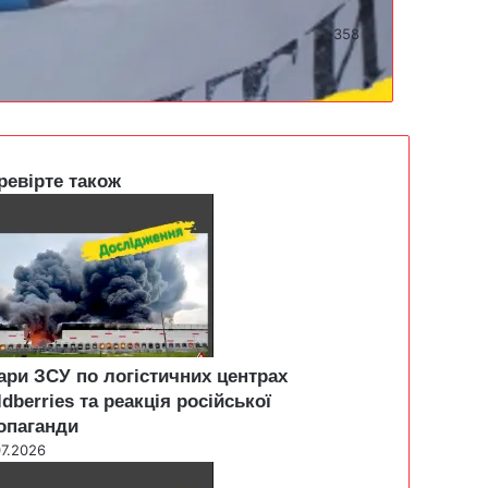
1 358
ревірте також
ари ЗСУ по логістичних центрах
ldberries та реакція російської
опаганди
07.2026