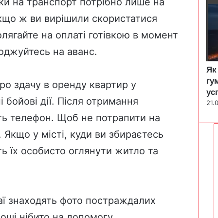
тки на транспорт потрібно лише на
Якщо ж ви вирішили скористатися
лягайте на оплаті готівкою в момент
оджуйтесь на аванс.
Як
гу
ро здачу в оренду квартир у
ус
і бойові дії. Після отримання
21.
ь телефон. Щоб не потрапити на
 Якщо у місті, куди ви збираєтесь
іть їх особисто оглянути житло та
аї знаходять фото постраждалих
роші нібито на допомогу