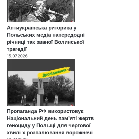
Антиукраїнська риторика у
Польських медіа напередодні
річниці так званої Волинської
трагедії
15.07.2026
Пропаганда РФ використовує
Національний день пам’яті жертв
геноциду у Польщі для чергової
хвилі х розпалювання ворожнечі