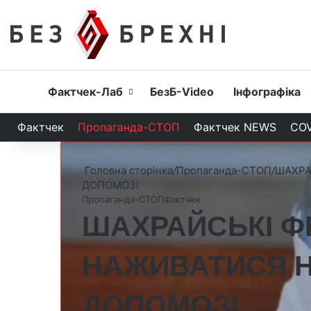
Головна
Фактчек-Лаб
БезБ-Video
Інфографіка
Фактчек
Пропаганда-СТОП
Фактчек NEWS
COV
Головна сторінка
/
Пропаганда-СТОП
/
ШАХРА
ДОПОМОЗІ
Пропаганда-СТОП
Фактчек
ШАХРАЙСЬКІ ФЕ
НАЖИВАТИСЯ Н
ДОПОМОЗІ