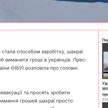
Пе
C
l
 стала способом заробітку, шахраї
o
б виманити гроші в українців. Прес-
s
e
їни (НБУ) розповіла про головні
Уд
Wi
евакуації та просять зробити
пр
27.
тримання грошей шахраї просто