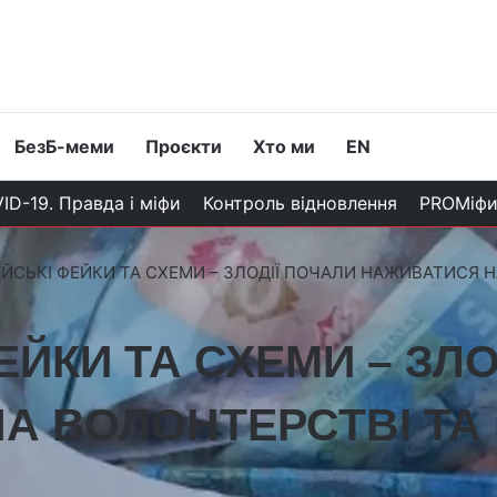
БезБ-меми
Проєкти
Хто ми
EN
ID-19. Правда і міфи
Контроль відновлення
PROМіф
ЙСЬКІ ФЕЙКИ ТА СХЕМИ – ЗЛОДІЇ ПОЧАЛИ НАЖИВАТИСЯ Н
ЙКИ ТА СХЕМИ – ЗЛО
А ВОЛОНТЕРСТВІ ТА 