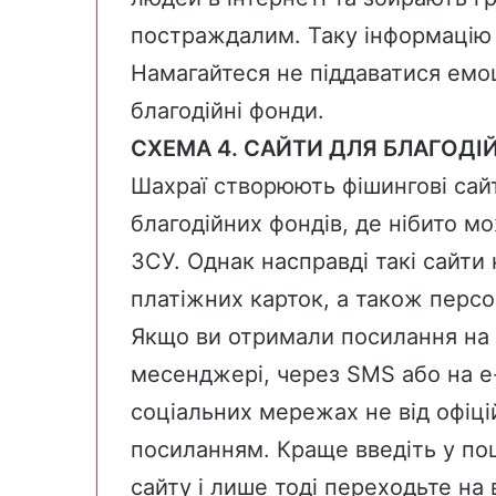
постраждалим. Таку інформацію
Намагайтеся не піддаватися емо
благодійні фонди.
СХЕМА 4. САЙТИ ДЛЯ БЛАГОДІ
Шахраї створюють фішингові сайт
благодійних фондів, де нібито м
ЗСУ. Однак насправді такі сайти 
платіжних карток, а також персо
Якщо ви отримали посилання на 
месенджері, через SMS або на e
соціальних мережах не від офіці
посиланням. Краще введіть у пош
сайту і лише тоді переходьте на