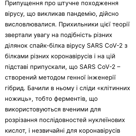
Припущення про штучне походження
вірусу, що викликав пандемію, дійсно
висловлювалися. Прихильники цієї теорії
звертали увагу на подібність різних
ділянок спайк-білка вірусу SARS CoV-2 з
білками різних коронавірусів і на цій
підставі припускали, що SARS CoV-2 –
створений методом генної інженерії
гібрид. Бачили в ньому і сліди «клітинних
ножиць», тобто ферментів, що
використовуються вченими для
розрізання послідовностей нуклеїнових
кислот, і незвичайні для коронавірусів