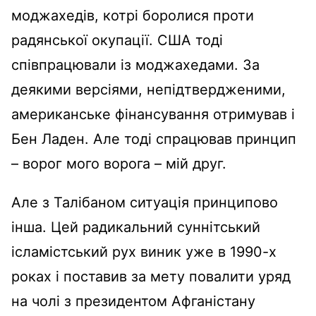
моджахедів, котрі боролися проти
радянської окупації. США тоді
співпрацювали із моджахедами. За
деякими версіями, непідтвердженими,
американське фінансування отримував і
Бен Ладен. Але тоді спрацював принцип
– ворог мого ворога – мій друг.
Але з Талібаном ситуація принципово
інша. Цей радикальний суннітський
ісламістський рух виник уже в 1990-х
роках і поставив за мету повалити уряд
на чолі з президентом Афганістану