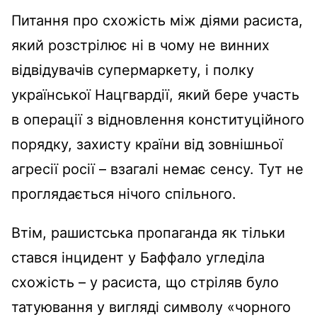
Питання про схожість між діями расиста,
який розстрілює ні в чому не винних
відвідувачів супермаркету, і полку
української Нацгвардії, який бере участь
в операції з відновлення конституційного
порядку, захисту країни від зовнішньої
агресії росії – взагалі немає сенсу. Тут не
проглядається нічого спільного.
Втім, рашистська пропаганда як тільки
стався інцидент у Баффало угледіла
схожість – у расиста, що стріляв було
татуювання у вигляді символу «чорного