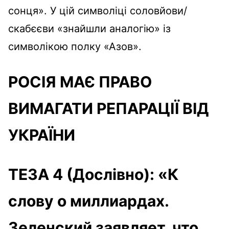
сонця». У цій символіці соловйови/
скабєєви «знайшли аналогію» із
символікою полку «Азов».
РОСІЯ МАЄ ПРАВО
ВИМАГАТИ РЕПАРАЦІЇ ВІД
УКРАЇНИ
ТЕЗА 4 (Дослівно): «К
слову о миллиардах.
Зеленский заявляет, что