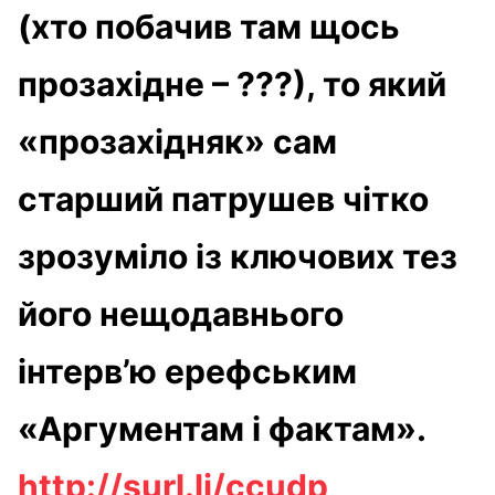
(хто побачив там щось
прозахідне – ???), то який
«прозахідняк» сам
старший патрушев чітко
зрозуміло із ключових тез
його нещодавнього
інтерв’ю ерефським
«Аргументам і фактам».
http://surl.li/ccudp