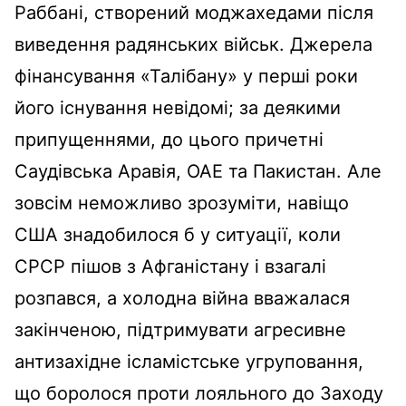
Раббані, створений моджахедами після
виведення радянських військ. Джерела
фінансування «Талібану» у перші роки
його існування невідомі; за деякими
припущеннями, до цього причетні
Саудівська Аравія, ОАЕ та Пакистан. Але
зовсім неможливо зрозуміти, навіщо
США знадобилося б у ситуації, коли
СРСР пішов з Афганістану і взагалі
розпався, а холодна війна вважалася
закінченою, підтримувати агресивне
антизахідне ісламістське угруповання,
що боролося проти лояльного до Заходу