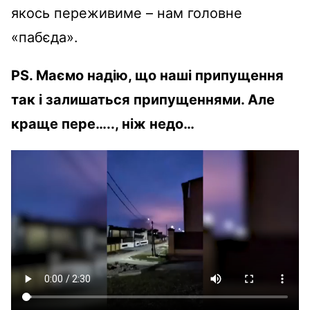
якось переживиме – нам головне
«пабєда».
PS. Маємо надію, що наші припущення
так і залишаться припущеннями. Але
краще пере….., ніж недо…