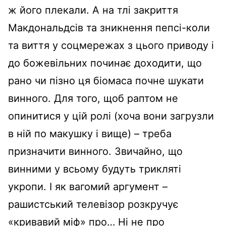
ж його плекали. А на тлі закриття
Макдональдсів та зникнення пепсі-коли
та виття у соцмережах з цього приводу і
до божевільних починає доходити, що
рано чи пізно ця біомаса почне шукати
винного. Для того, щоб раптом не
опинитися у цій ролі (хоча вони загрузли
в ній по макушку і вище) – треба
призначити винного. Звичайно, що
винними у всьому будуть трикляті
укропи. І як вагомий аргумент –
рашистський телевізор розкручує
«кривавий міф» про… Ні не про