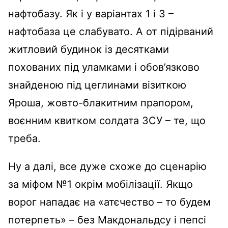
нафтобазу. Як і у варіантах 1 і 3 –
нафтобаза це слабувато. А от підірваний
житловий будинок із десятками
похованих під уламками і обов’язково
знайденою під цеглинами візиткою
Яроша, жовто-блакитним прапором,
воєнним квитком солдата ЗСУ – те, що
треба.
Ну а далі, все дуже схоже до сценарію
за міфом №1 окрім мобілізації. Якщо
ворог нападає на «атєчество – то будем
потерпеть» – без Макдональдсу і пепсі