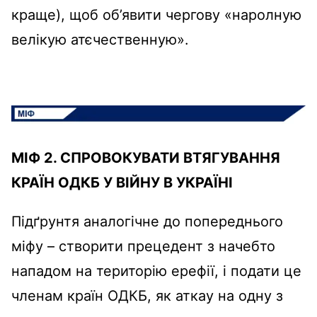
краще), щоб об’явити чергову «наролную
велікую атєчественную».
МІФ 2. СПРОВОКУВАТИ ВТЯГУВАННЯ
КРАЇН ОДКБ У ВІЙНУ В УКРАЇНІ
Підґрунтя аналогічне до попереднього
міфу – створити прецедент з начебто
нападом на територію ерефії, і подати це
членам країн ОДКБ, як аткау на одну з