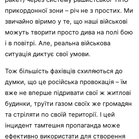
прикордонної зони – річ не з простих. Ми
звичайно віримо у те, що наші військові
можуть творити просто дива на полі бою
і в повітрі. Але, реальна військова
ситуація диктує свої умови.
Тож більшість фахівців схиляються до
думки, що це російська провокація – їм
вже не вперше підривати свої ж житлові
будинки, труїти газом своїх же громадян
та стріляти по своїй території. І цей
інцидент тамтешня пропаганда може
ефективно використати для створення