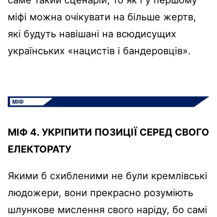
саме такий сценарій, то як і у першому
міфі можна очікувати на більше жертв,
які будуть навішані на всюдисущих
українських «нацистів і бандеровців».
МІФ 4. УКРІПИТИ ПОЗИЦІЇ СЕРЕД СВОГО
ЕЛЕКТОРАТУ
Якими б схибленими не були кремлівські
людожери, вони прекрасно розуміють
шлункове мислення свого наріду, бо самі