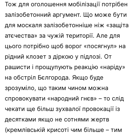
Тож для оголошення мобілізації потрібен
залізобетонний аргумент. Що може бути
для москаля залізобетонніше ніж «защіта
атєчества» за чужій території. Але для
цього потрібно щоб ворог «посягнул» на
рідний клозет з діркою у підлозі. От
рашисти і прощупують реакцію «наріду»
на обстріл Бєлгорода. Якщо буде
зрозуміло, що таким чином можна
спровокувати «народний гнєв» – то слід
чекати ще більш зухвалої провокації із
десятками якщо не сотнями жертв
(кремлівській крисоті чим більше – тим