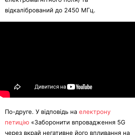
відкалібрований до 2450 МГц.
По-друге. У відповідь на
електрону
петицію
«Заборонити впровадження 5G
через вкрай негативне його впливання на