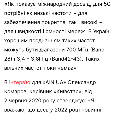
«
Як показує міжнародний досвід, для 5G
потрібні як низькі частоти − для
забезпечення покриття, так і високі −
для швидкості і ємності мереж. В Україні
хорошим поєднанням таких частот
можуть бути діапазони 700 МГц (Band
28) і 3,4 – 3,8ГГц (Band42-43). Таких
вільних частот поки немає».
В
інтерв’ю
для «AIN.UA» Олександр
Комаров, керівник «Київстар», від
2 червня 2020 року стверджує: «Я
вважаю, що десь у 2022 році повинні