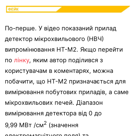
По-перше. У відео показаний прилад
детектор мікрохвильового (НВЧ)
випромінювання HT-M2. Якщо перейти
по
лінку
, яким автор поділився з
користувачам в коментарях, можна
побачити, що HT-M2 призначається для
вимірювання побутових приладів, а саме
мікрохвильових печей. Діапазон
вимірювання детектора від 0 до
2
9,99 МВт /см
(значення
електромагнітного поля) та