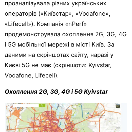
проаналізувала різних українських
операторів («Київстар», «Vodafone»,
«Lifecell»). Компанія «nPerf»
продемонструвала охоплення 2G, 3G, 4G
і 5G мобільної мережі в місті Київ. За
даними на скріншотах сайту, наразі у
Києві 5G не має (скріншоти: Kyivstar,
Vodafone, Lifecell).
Охоплення 2G, 3G, 4G і 5G Kyivstar