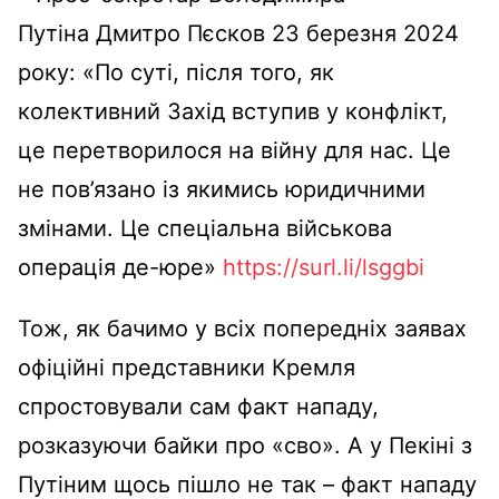
Путіна
Дмитро Пєсков 23 березня 2024
року: «
По суті, після того, як
колективний Захід вступив у конфлікт,
це перетворилося на війну для нас. Це
не пов’язано із якимись юридичними
змінами. Це спеціальна військова
операція де-юре»
https://surl.li/lsggbi
Тож, як бачимо у всіх попередніх заявах
офіційні представники Кремля
спростовували сам факт нападу,
розказуючи байки про «сво». А
у
Пекіні з
Путіним щось пішло не так – факт нападу