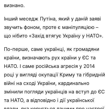
визнано.
Інший меседж Путіна, який у даній заяві
звучить фоном, проте є маніпуляцією
–
що нібито «Захід втягує Україну у НАТО».
По-перше, саме українці, як громадяни
країни, визначають рух країни у ЄС та
НАТО. І саме російська агресія у 20
1
4
році у вигляді окупації Криму та гібридній
війні на сході України, кардинально
змінили погляди українців на вступ до ЄС
та НАТО, а відповідно і дії української
влади, яка керується даними про настрої