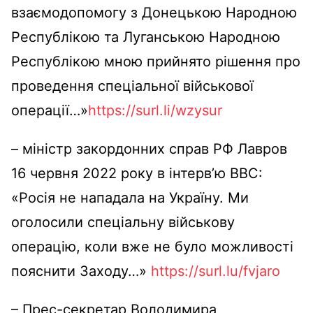
взаємодопомогу з Донецькою Народною
Республікою та Луганською Народною
Республікою мною прийнято рішення про
проведення спеціальної військової
операції…»
https://surl.li/wzysur
– міністр закордонних справ РФ Лавров
16 червня 2022 року в інтерв
’ю ВВС:
«Росія не нападала на Україну. Ми
оголосили спеціальну військову
операцію,
коли вже не було можливості
пояснити Заходу…»
https://surl.lu/fvjaro
–
Прес-секретар Володимира