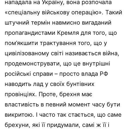
нападала на Україн
у
, вона розпочала
«спеціальну військову операцію». Такий
штучний термін навмисно вигаданий
пропагандистами
К
ремля для того, що
пом
’
якшити трактування того, що у
цивілізованому світі називається війна,
продемонструвати, що це внутрішні
російські справи – просто влада РФ
наводить лад у своїх бунтівних
провінціях. Проте, брехня має
властивість в певний момент часу бути
викритою. І часто так стається, що саме
брехуни, які її придумали, самі ж її і