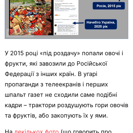
У 2015 році «під роздачу» попали овочі і
фрукти, які завозили до Російської
Федерації з інших країн. В угарі
пропаганди з телеекранів і перших
шпальт газет не сходили саме подібні
кадри – трактори роздушують гори овочів
та фруктів, або закопують їх у ями.
На
декількох фото
(що говорить про