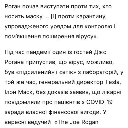
Роган почав виступати проти тих, хто
носить маску … [і] проти карантину,
упровадженого урядом для контролю і
пом’якшення поширення вірусу».
Під час пандемії один із гостей Джо
Рогана припустив, що вірус, можливо,
був «підсилений» і «втік» з лабораторій, у
той же час, генеральний директор Тesla,
Ілон Маск, без доказів заявив, що лікарні
повідомляли про пацієнтів з COVID-19
заради власної фінансової вигоди. У
вересні ведучий «The Joe Rogan