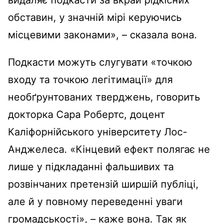
видаляє подкасти за вкрай рідкісних
обставин, у значній мірі керуючись
місцевими законами», – сказала вона.
Подкасти можуть слугувати «точкою
входу та точкою легітимації» для
необґрунтованих тверджень, говорить
докторка Сара Робертс, доцент
Каліфорнійського університету Лос-
Анджелеса. «Кінцевий ефект полягає не
лише у підкладанні фальшивих та
розвінчаних претензій ширшій публіці,
але й у повному переведенні уваги
громадськості», – каже вона. Так як