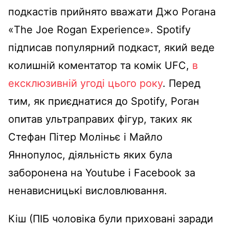
подкастів прийнято вважати Джо Рогана
«The Joe Rogan Experience». Spotify
підписав популярний подкаст, який веде
колишній коментатор та комік UFC,
в
ексклюзивній угоді цього року
. Перед
тим, як приєднатися до Spotify, Роган
опитав ультраправих фігур, таких як
Стефан Пітер Моліньє і Майло
Яннопулос, діяльність яких була
заборонена на Youtube і Facebook за
ненависницькі висловлювання.
Кіш (ПІБ чоловіка були приховані заради