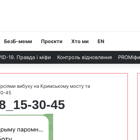
БезБ-меми
Проєкти
Хто ми
EN
ID-19. Правда і міфи
Контроль відновлення
PROМіф
ерсіями вибуху на Кримському мосту та
30-45
8_15-30-45