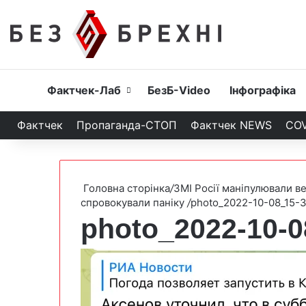
Головна
Фактчек-Лаб
БезБ-Video
Інфографіка
Фактчек
Пропаганда-СТОП
Фактчек NEWS
COV
Головна сторінка
/
ЗМІ Росії маніпулювали в
спровокували паніку
/
photo_2022-10-08_15-
photo_2022-10-0