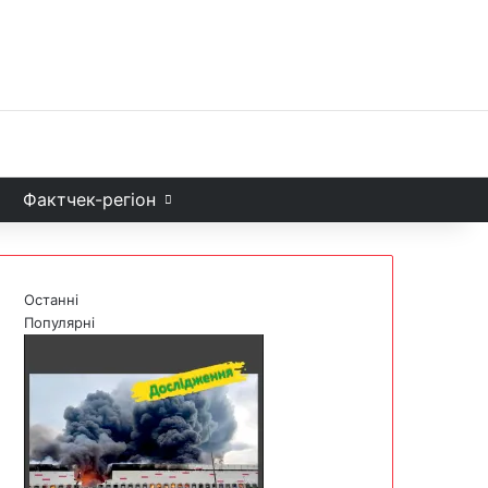
Facebook
X
YouTube
Instagram
Telegram
TikTok
Sea
и
Фактчек-регіон
Останні
Популярні