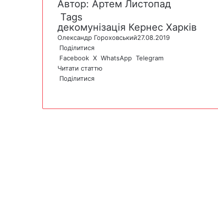
Автор: Артем Листопад
Tags
декомунізація
Кернес
Харків
Олександр Гороховський
27.08.2019
Поділитися
Facebook
X
WhatsApp
Telegram
Читати статтю
Поділитися
F
X
W
T
V
P
a
h
e
i
r
c
a
l
b
i
e
t
e
e
n
b
s
g
r
t
o
A
r
o
p
a
k
p
m