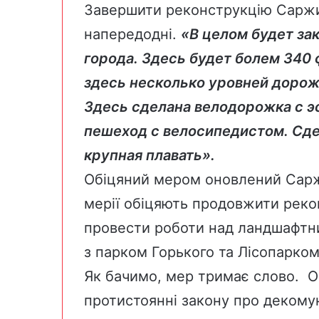
Завершити реконструкцію Саржи
напередодні.
«В целом будет зак
города. Здесь будет болем 340 
здесь несколько уровней дорож
Здесь сделана велодорожка с э
пешеход с велосипедистом. Сде
крупная плавать».
Обіцяний мером оновлений Сар
мерії
обіцяють
продовжити рекон
провести роботи над ландшафтни
з парком Горького та Лісопарком
Як бачимо, мер тримає слово. О
протистоянні закону про декомун