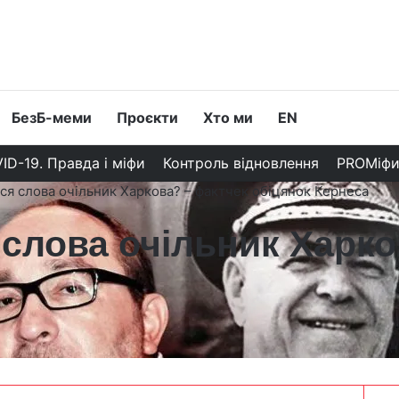
БезБ-меми
Проєкти
Хто ми
EN
ID-19. Правда і міфи
Контроль відновлення
PROМіф
ся слова очільник Харкова? – фактчек обіцянок Кернеса
слова очільник Харко