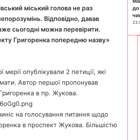
Ма
івський міський голова не раз
до
чи
непорозумінь. Відповідно, давав
23.
 вже сьогодні можна перевірити.
кту Григоренка попередню назву»
ї мерії опублікували 2 петиції, які
мати. Автор першої
пропонував
Григоренка в пр. Жукова.
 виніс на голосування питання щодо
оренка в проспект Жукова. Більшістю