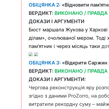
ОБІЦЯНКА 2:
«Відновити пам’ят
ВЕРДИКТ:
ВИКОНАНО / ПРАВДА
ДОКАЗИ І АРГУМЕНТИ
Бюст маршала Жукова у Харкові
ділам», очолюваної мером. Тоді
пам’ятник і через місяць таки
до
ОБІЦЯНКА 3:
«Відкрити Саржин я
ВЕРДИКТ:
ВИКОНАНО / ПРАВДА
ДОКАЗИ І АРГУМЕНТИ:
Чергова
реконструкція
яру
розп
згідно
з
даними
ProZorro
,
на
роб
витратили
рекордну
суму –
май