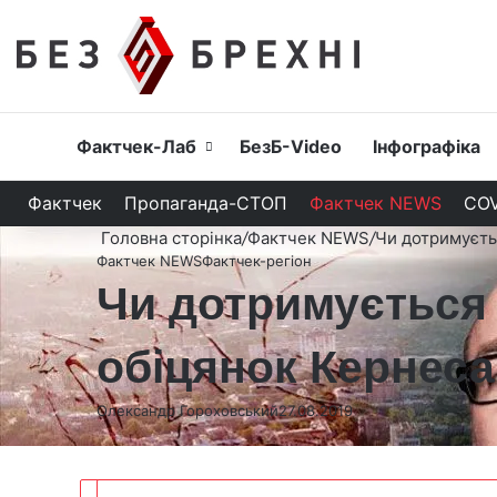
Головна
Фактчек-Лаб
БезБ-Video
Інфографіка
Фактчек
Пропаганда-СТОП
Фактчек NEWS
COV
Головна сторінка
/
Фактчек NEWS
/
Чи дотримуєть
Фактчек NEWS
Фактчек-регіон
Чи дотримується 
обіцянок Кернеса
Олександр Гороховський
27.08.2019