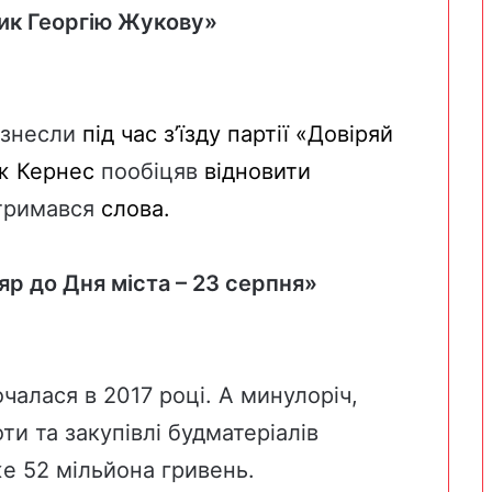
ник Георгію Жукову»
знесли
під час з’їзду партії «Довіряй
 ж
Кернес
пообіцяв
відновити
тримався
слова.
р до Дня міста – 23 серпня»
очалася
в 2017
році
. А
минулоріч
,
оти
та
закупівлі
будматеріалів
же
52
мільйон
а
гривень
.