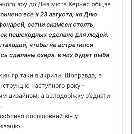
ного яру до Дня міста Кернес
обіцяв
ончено все к 23 августа, ко Дню
фонарей, сотни скамеек стоять,
ек пешеходных сделано для людей.
стакадой, чтобы не встретился
сь сделаны озера, в них будет рыба
жин яр таки
відкрили
. Щоправда, в
струкцію наступного року –
м дизайном, а велодоріжку з’єднати
.
собливо послідовний він у
ізацію.