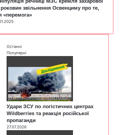
ніпуляція речниці МЗС кремля захарової
 роковин звільнення Освенциму про те,
я «перемога»
01.2025
Останні
Популярні
Удари ЗСУ по логістичних центрах
Wildberries та реакція російської
пропаганди
27.07.2026