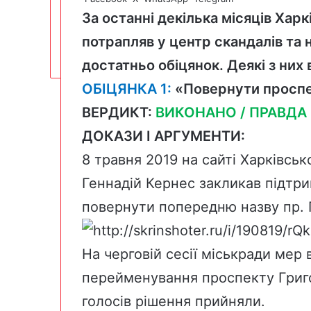
За останні декілька місяців Харк
потрапляв у центр скандалів та 
достатньо обіцянок. Деякі з них
ОБІЦЯНКА 1:
«Повернути проспе
ВЕРДИКТ:
ВИКОНАНО / ПРАВДА
ДОКАЗИ І АРГУМЕНТИ:
8 травня 2019 на сайті Харківсько
Геннадій Кернес
закликав
підтри
повернути попередню назву пр. 
На черговій сесії міськради мер
перейменування проспекту Григ
голосів рішення
прийняли
.