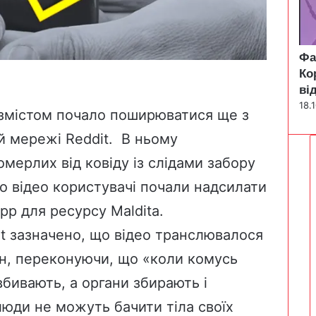
Фа
Ко
ві
18.
 змістом почало поширюватися ще з
й мережі Reddit
. В ньому
мерлих від ковіду із слідами забору
о відео користувачі почали надсилати
App
для ресурсу
Maldita
.
it зазначено, що відео транслювалося
н
, переконуючи, що «коли комусь
вбивають, а органи збирають і
«люди не можуть бачити тіла своїх