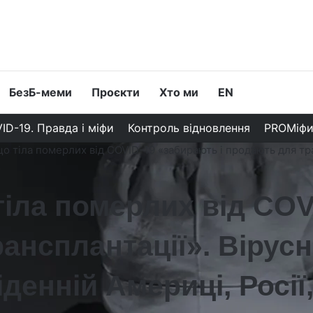
БезБ-меми
Проєкти
Хто ми
EN
ID-19. Правда і міфи
Контроль відновлення
PROМіф
о тіла померлих від COVID-19 «забирають і продають для тр
тіла померлих від CO
рансплантації». Вірус
енній Америці, Росії,