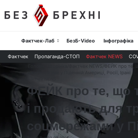
Головна
Фактчек-Лаб
БезБ-Video
Інфографіка
Фактчек
Пропаганда-СТОП
Фактчек NEWS
COV
Головна сторінка
/
Фактчек NEWS
/
ФЕЙК про те, щ
соцмережами у Піденній Америці, Росії, Ірані
Фактчек NEWS
ФЕЙК про те, що 
і продають для т
соцмережами у Під
Тихий Вир
03.02.2021