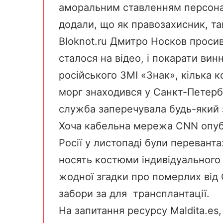
аморальним ставленням персонал
додали, що як правозахисник, та
Bloknot.ru Дмитро Носков просив
сталося на відео, і покарати винн
російського ЗМІ «Знак»
, кілька 
морг знаходився у Санкт-Петербу
служба заперечувала будь-який зв
Хоча кабельна мережа CNN опуб
Росії у листопаді були перевант
носять костюми індивідуального 
жодної згадки про померлих від 
забори за для трансплантації.
На запитання ресурсу Maldita.e