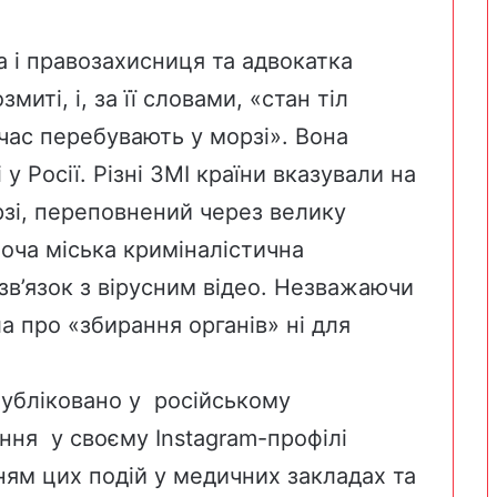
а і правозахисниця та адвокатка
иті, і, за її словами, «стан тіл
 час перебувають у морзі». Вона
у Росії. Різні
ЗМІ країни
вказували на
зі,
переповнений через велику
хоча міська криміналістична
зв’язок з вірусним відео. Незважаючи
а про «збирання органів» ні для
публіковано
у російському
ання у своєму Instagram-профілі
ням цих подій у медичних закладах та