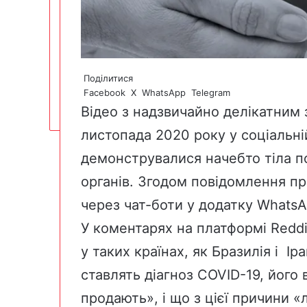
Поділитися
Facebook
X
WhatsApp
Telegram
Відео з надзвичайно делікатним
листопада 2020 року у
соціальні
демонструвалися начебто тіла по
органів. Згодом повідомлення пр
через
чат-боти у додатку Whats
У коментарях на платформі Redd
у таких країнах, як Бразилія і
Іра
ставлять діагноз COVID-19, його 
продають», і що з цієї причини 