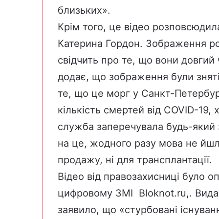
близьких».
Крім того, це відео розповсюдил
Катерина Гордон. Зображення розм
свідчить про те, що вони довгий
додає, що зображення були зняті 
те, що це морг у Санкт-Петербур
кількість смертей від COVID-19
, 
служба заперечувала будь-який 
на це, жодного разу мова не йшл
продажу, ні для трансплантації.
Відео від правозахисниці
було о
цифровому ЗМІ
Bloknot.ru,
. Вид
заявило, що «стурбовані існуван