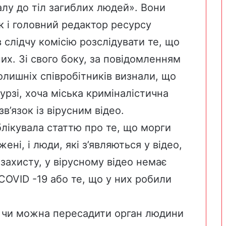
у до тіл загиблих людей». Вони
к і головний редактор ресурсу
 слідчу комісію розслідувати те, що
их. Зі свого боку,
за повідомленням
колишніх співробітників визнали, що
рзі, хоча міська криміналістична
’язок із вірусним відео.
лікувала статтю про те, що
морги
ажені
, і люди, які з’являються у відео,
захисту, у вірусному відео немає
COVID -19 або те, що у них робили
s, чи можна пересадити орган людини