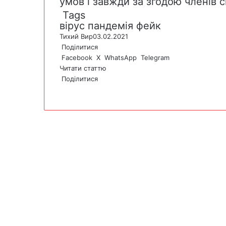
умов і завжди за згодою членів сі
Tags
вірус
пандемія
фейк
Тихий Вир
03.02.2021
Поділитися
Facebook
X
WhatsApp
Telegram
Читати статтю
Поділитися
F
X
W
T
V
P
a
h
e
i
r
c
a
l
b
i
e
t
e
e
n
b
s
g
r
t
o
A
r
o
p
a
k
p
m