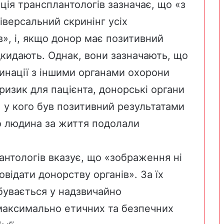
ція трансплантологів зазначає, що «з
іверсальний скринінг усіх
в», і, якщо донор має позитивний
ідкидають. Однак, вони зазначають, що
инації з іншими органами охорони
 ризик для пацієнта, донорські органи
 у кого був позитивний результатами
що людина за життя подолали
антологів вказує, що «зображення ні
відати донорству органів». За їх
бувається у надзвичайно
 максимально етичних та безпечних